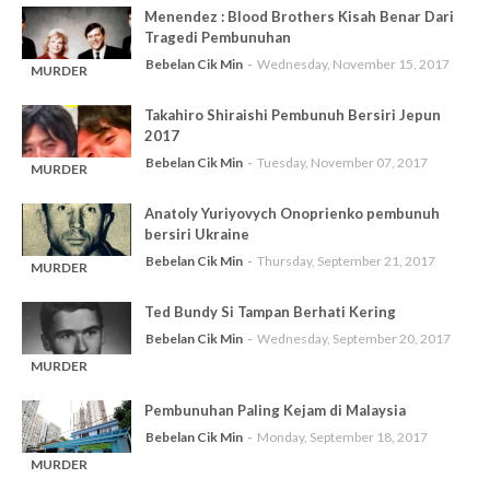
Menendez : Blood Brothers Kisah Benar Dari
Tragedi Pembunuhan
Bebelan Cik Min
Wednesday, November 15, 2017
MURDER
-
SERIES
Takahiro Shiraishi Pembunuh Bersiri Jepun
2017
Bebelan Cik Min
Tuesday, November 07, 2017
MURDER
-
SERIES
Anatoly Yuriyovych Onoprienko pembunuh
bersiri Ukraine
Bebelan Cik Min
Thursday, September 21, 2017
MURDER
-
SERIES
Ted Bundy Si Tampan Berhati Kering
Bebelan Cik Min
Wednesday, September 20, 2017
MURDER
-
SERIES
Pembunuhan Paling Kejam di Malaysia
Bebelan Cik Min
Monday, September 18, 2017
MURDER
-
SERIES