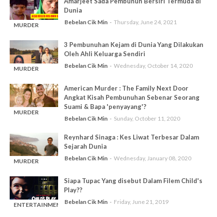
Amarjeet Sada Pembunuh Bersiri Termuda di
Dunia
Bebelan Cik Min
Thursday, June 24, 2021
MURDER
-
SERIES
3 Pembunuhan Kejam di Dunia Yang Dilakukan
Oleh Ahli Keluarga Sendiri
Bebelan Cik Min
Wednesday, October 14, 2020
MURDER
-
SERIES
American Murder : The Family Next Door
Angkat Kisah Pembunuhan Sebenar Seorang
Suami & Bapa 'penyayang'?
MURDER
Bebelan Cik Min
Sunday, October 11, 2020
-
SERIES
Reynhard Sinaga : Kes Liwat Terbesar Dalam
Sejarah Dunia
Bebelan Cik Min
Wednesday, January 08, 2020
MURDER
-
SERIES
Siapa Tupac Yang disebut Dalam Filem Child's
Play??
Bebelan Cik Min
Friday, June 21, 2019
ENTERTAINMENT
-