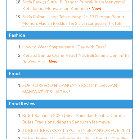
Suria Park @ Suria Hill Bandar Puncak Alam Menyemai
Kehidupan, Menyatukan Komuniti
-
New!
Suria Raikan Ulang Tahun Yang Ke-17 Dengan Penuh
Memori, Hadiah Eksklusif & Siaran Langsung TikTok
Fashion
How to Wear Shapewear All Day with Ease?
Kenapa Semua Orang Rebut Nak Beli Samma Denim? Ini
Review Aku
-
New!
Food
SUP TORPEDO HIDANGAN EKSOTIK DENGAN
MANFAAT KESIHATAN?
Food Review
Bufet Ramadan 2025 |Sinar Ramadan I-Dahlia Corner:
Bufet Tradisional dengan Sentuhan Istimewa
10 BEST BREAKFAST SPOTS IN SELANGOR FOR 2024
Buffet Makan Malam Seafood di Pasar Baru Le Méridien