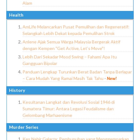
Alam
Health
AmLife Melancarkan Pusat Pemulihan dan Regeneratif:
Selangkah Lebih Dekat kepada Pemulihan Strok
Anlene Ajak Semua Warga Malaysia Bergerak Aktif
dengan Kempen "Get Active, Let’s Move"!
Lebih Dari Sekadar Mood Swing – Fahami Apa Itu
Gangguan Bipolar
Panduan Lengkap Turunkan Berat Badan Tanpa Berlapar
– Cara Mudah Yang Ramai Masih Tak Tahu
-
New!
History
Kesultanan Langkat dan Revolusi Sosial 1946 di
Sumatera Timur: Antara Legasi Feudalisme dan
Gelombang Marhaenisme
Murder Series
Kes Nahir Galarza: Pembunuhan yang Menggemparkan