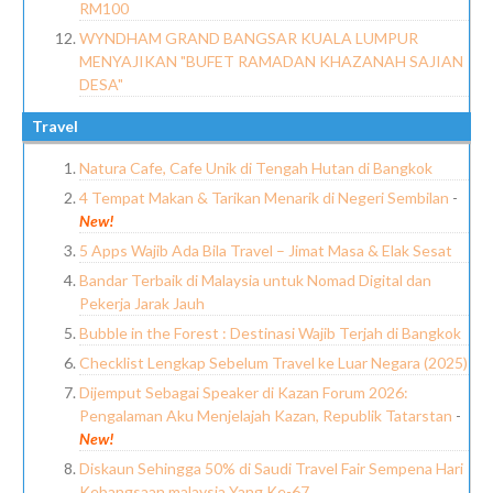
RM100
WYNDHAM GRAND BANGSAR KUALA LUMPUR
MENYAJIKAN "BUFET RAMADAN KHAZANAH SAJIAN
DESA"
Travel
Natura Cafe, Cafe Unik di Tengah Hutan di Bangkok
4 Tempat Makan & Tarikan Menarik di Negeri Sembilan
-
New!
5 Apps Wajib Ada Bila Travel – Jimat Masa & Elak Sesat
Bandar Terbaik di Malaysia untuk Nomad Digital dan
Pekerja Jarak Jauh
Bubble in the Forest : Destinasi Wajib Terjah di Bangkok
Checklist Lengkap Sebelum Travel ke Luar Negara (2025)
Dijemput Sebagai Speaker di Kazan Forum 2026:
Pengalaman Aku Menjelajah Kazan, Republik Tatarstan
-
New!
Diskaun Sehingga 50% di Saudi Travel Fair Sempena Hari
Kebangsaan malaysia Yang Ke-67