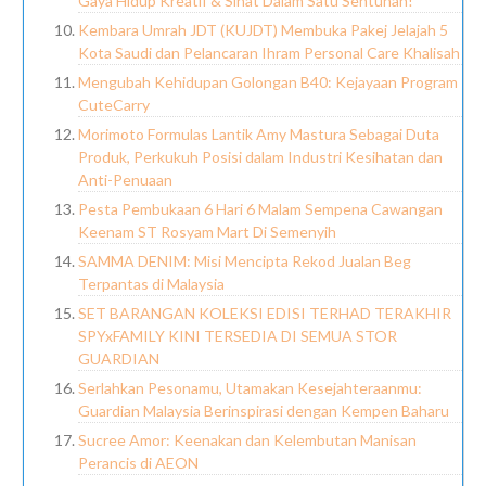
Gaya Hidup Kreatif & Sihat Dalam Satu Sentuhan!
Kembara Umrah JDT (KUJDT) Membuka Pakej Jelajah 5
Kota Saudi dan Pelancaran Ihram Personal Care Khalisah
Mengubah Kehidupan Golongan B40: Kejayaan Program
CuteCarry
Morimoto Formulas Lantik Amy Mastura Sebagai Duta
Produk, Perkukuh Posisi dalam Industri Kesihatan dan
Anti-Penuaan
Pesta Pembukaan 6 Hari 6 Malam Sempena Cawangan
Keenam ST Rosyam Mart Di Semenyih
SAMMA DENIM: Misi Mencipta Rekod Jualan Beg
Terpantas di Malaysia
SET BARANGAN KOLEKSI EDISI TERHAD TERAKHIR
SPYxFAMILY KINI TERSEDIA DI SEMUA STOR
GUARDIAN
Serlahkan Pesonamu, Utamakan Kesejahteraanmu:
Guardian Malaysia Berinspirasi dengan Kempen Baharu
Sucree Amor: Keenakan dan Kelembutan Manisan
Perancis di AEON