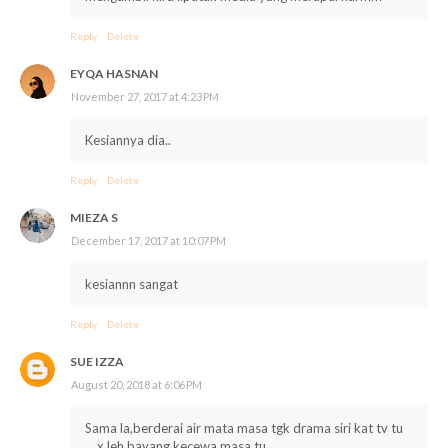
Reply
Delete
EYQA HASNAN
November 27, 2017 at 4:23 PM
Kesiannya dia..
Reply
Delete
MIEZA S
December 17, 2017 at 10:07 PM
kesiannn sangat
Reply
Delete
SUE IZZA
August 20, 2018 at 6:06 PM
Sama la,berderai air mata masa tgk drama siri kat tv tu
....x leh bayang kecewa masa tu...