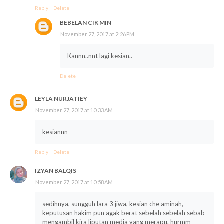
Reply
Delete
BEBELAN CIK MIN
November 27, 2017 at 2:26 PM
Kannn..nnt lagi kesian..
Delete
LEYLA NURJATIEY
November 27, 2017 at 10:33 AM
kesiannn
Reply
Delete
IZYAN BALQIS
November 27, 2017 at 10:58 AM
sedihnya, sungguh lara 3 jiwa, kesian che aminah,
keputusan hakim pun agak berat sebelah sebelah sebab
mengambil kira liputan media yang merapu. hurmm