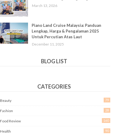
March 13, 2026
Piano Land Cruise Malaysia: Panduan
Lengkap, Harga & Pengalaman 2025
Untuk Percutian Atas Laut
December 11, 2025
BLOG LIST
CATEGORIES
79
Beauty
28
Fashion
160
Food Review
90
Health