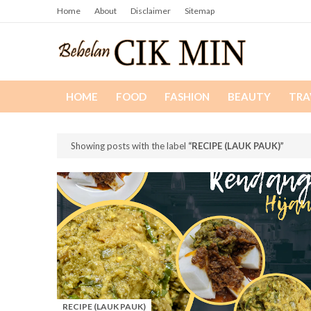
Home
About
Disclaimer
Sitemap
HOME
FOOD
FASHION
BEAUTY
TRA
Showing posts with the label
RECIPE (LAUK PAUK)
RECIPE (LAUK PAUK)