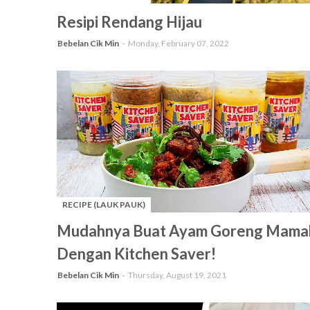
-
Resipi Rendang Hijau
Bebelan Cik Min
Monday, February 07, 2022
RECIPE (LAUK PAUK)
-
Mudahnya Buat Ayam Goreng Mama
Dengan Kitchen Saver!
Bebelan Cik Min
Thursday, August 19, 2021