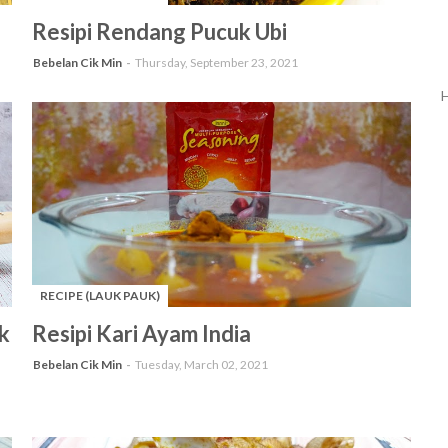
-
Resipi Rendang Pucuk Ubi
Bebelan Cik Min
Thursday, September 23, 2021
H
RECIPE (LAUK PAUK)
-
k
Resipi Kari Ayam India
Bebelan Cik Min
Tuesday, March 02, 2021