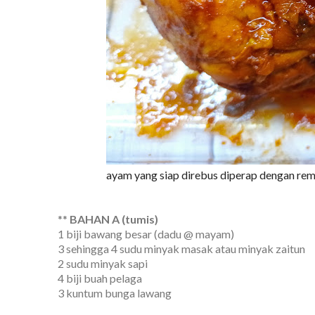
ayam yang siap direbus diperap dengan remp
** 
BAHAN A (tumis)
1 biji bawang besar (dadu @ mayam)
3 sehingga 4 sudu minyak masak atau minyak zaitun
2 sudu minyak sapi
4 biji buah pelaga
3 kuntum bunga lawang