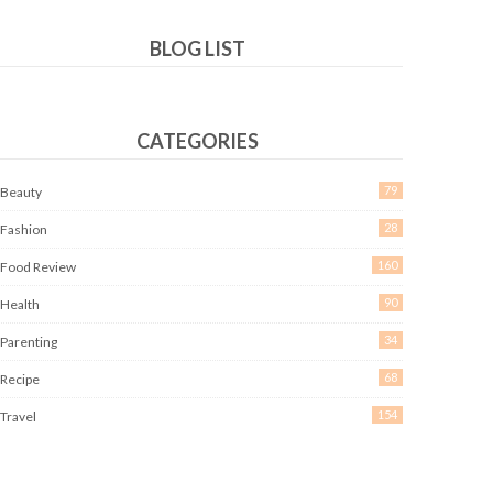
BLOG LIST
CATEGORIES
79
Beauty
28
Fashion
160
Food Review
90
Health
34
Parenting
68
Recipe
154
Travel