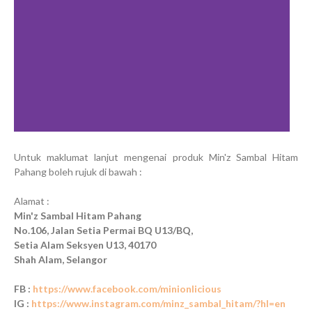
Untuk maklumat lanjut mengenai produk Min'z Sambal Hitam
Pahang boleh rujuk di bawah :
Alamat :
Min'z Sambal Hitam Pahang
No.106, Jalan Setia Permai BQ U13/BQ,
Setia Alam Seksyen U13, 40170
Shah Alam, Selangor
FB :
https://www.facebook.com/minionlicious
IG :
https://www.instagram.com/minz_sambal_hitam/?hl=en