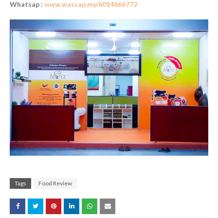
Whatsap :
www.wassap.my/6014666772
Tags
Food Review