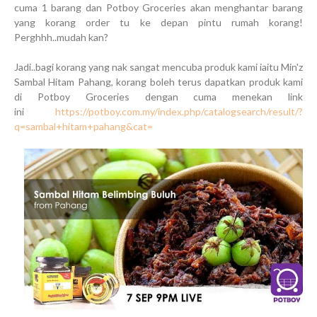
cuma 1 barang dan Potboy Groceries akan menghantar barang
yang korang order tu ke depan pintu rumah korang!
Perghhh..mudah kan?
Jadi..bagi korang yang nak sangat mencuba produk kami iaitu Min'z
Sambal Hitam Pahang, korang boleh terus dapatkan produk kami
di Potboy Groceries dengan cuma menekan link
ini
https://potboy.com.my/index.php/catalogsearch/result/?
q=sambal+hitam+pahang&cat=