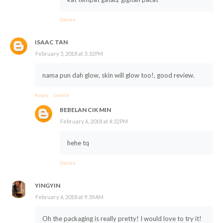
Delete
ISAAC TAN
February 5, 2018 at 3:32 PM
nama pun dah glow, skin will glow too!, good review.
Reply
Delete
BEBELAN CIK MIN
February 6, 2018 at 4:32 PM
hehe tq
Delete
YINGYIN
February 6, 2018 at 9:39 AM
Oh the packaging is really pretty! I would love to try it!