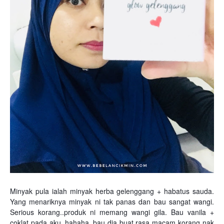
Minyak pula ialah minyak herba gelenggang + habatus sauda.
Yang menariknya minyak ni tak panas dan bau sangat wangi.
Serious korang..produk ni memang wangi gila. Bau vanila +
coklat pada aku..hahaha..bau dia buat rasa macam korang nak