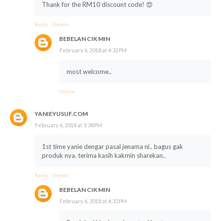
Thank for the RM10 discount code! 😍
Reply
Delete
BEBELAN CIK MIN
February 6, 2018 at 4:32 PM
most welcome..
Delete
YANIEYUSUF.COM
February 6, 2018 at 3:38 PM
1st time yanie dengar pasal jenama ni.. bagus gak
produk nya. terima kasih kakmin sharekan..
Reply
Delete
BEBELAN CIK MIN
February 6, 2018 at 4:33 PM