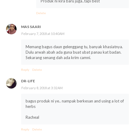
Produk ni kira baru juga..tapi best
Delete
MAS SAARI
February 7, 2018 at 10:40 AM
Memang bagus daun gelenggang tu, banyak khasiatnya.
Dulu arwah abah ada guna buat ubat panau kat badan.
Sekarang senang dah ada krim camni.
Reply
Delete
DR-LIFE
February 8, 2018 at 3:32 AM
bagus produk ni ye.. nampak berkesan and using a lot of
herbs
Racheal
Reply
Delete