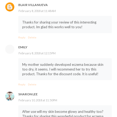
BLAIR VILLANUEVA
February 8, 2018 at 11:48 AM
Thanks for sharing your review of this interesting
product. Im glad this works well to you!
Reply
Delete
EMILY
February 8, 2018 at 12:15 PM
My mother suddenly developed eczema because skin
too dry, it seems. I will recommend her to try this
product. Thanks for the discount code. It is useful!
Reply
Delete
SHARON LEE
February 10, 2018 at 11:50 PM
After use will my skin become glowy and healthy too?
Thanks for sharing this wonderful product for eczema.