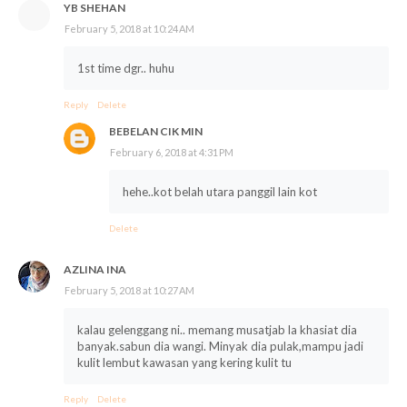
YB SHEHAN
February 5, 2018 at 10:24 AM
1st time dgr.. huhu
Reply
Delete
BEBELAN CIK MIN
February 6, 2018 at 4:31 PM
hehe..kot belah utara panggil lain kot
Delete
AZLINA INA
February 5, 2018 at 10:27 AM
kalau gelenggang ni.. memang musatjab la khasiat dia
banyak.sabun dia wangi. Minyak dia pulak,mampu jadi
kulit lembut kawasan yang kering kulit tu
Reply
Delete