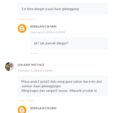
1st time dengar pasal daun gelenggang
Reply
Delete
BEBELAN CIK MIN
February 6, 2018 at 4:29 PM
ek? tak pernah dengar?
Delete
LYA AKIF IMTIYAZ
February 5, 2018 at 9:56 AM
Masa anak2 gatal2 dulu mmg guna sabun dan krim dari
sumber daun gelenggangm
Mmg bagus dan sangat2 sesuai . Menarik produk ni.
Reply
Delete
BEBELAN CIK MIN