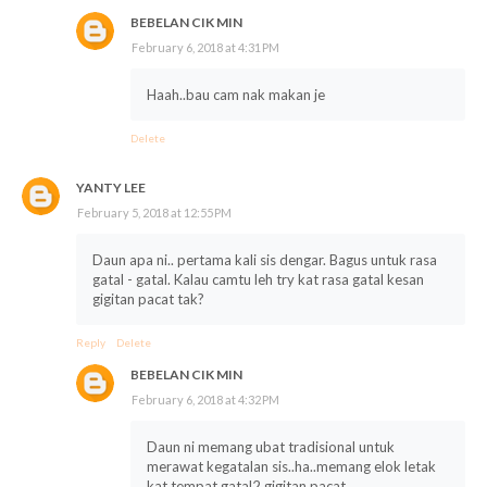
BEBELAN CIK MIN
February 6, 2018 at 4:31 PM
Haah..bau cam nak makan je
Delete
YANTY LEE
February 5, 2018 at 12:55 PM
Daun apa ni.. pertama kali sis dengar. Bagus untuk rasa
gatal - gatal. Kalau camtu leh try kat rasa gatal kesan
gigitan pacat tak?
Reply
Delete
BEBELAN CIK MIN
February 6, 2018 at 4:32 PM
Daun ni memang ubat tradisional untuk
merawat kegatalan sis..ha..memang elok letak
kat tempat gatal2 gigitan pacat