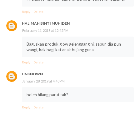
Reply
Delete
HALIMAH BINTI MUHIDEN
February 11, 2018 at 12:45 PM
Baguskan produk glow gelenggang ni, sabun dia pun
wangi, kak bagi kat anak bujang guna
Reply
Delete
UNKNOWN
January 28, 2019 at 4:43 PM
boleh hilang parut tak?
Reply
Delete