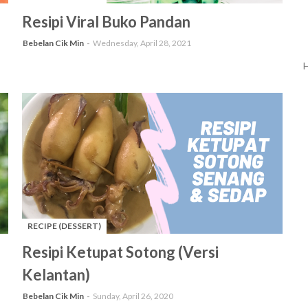
-
Resipi Viral Buko Pandan
Bebelan Cik Min
Wednesday, April 28, 2021
H
RECIPE (DESSERT)
-
Resipi Ketupat Sotong (Versi
Kelantan)
Bebelan Cik Min
Sunday, April 26, 2020