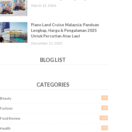
March 13, 2026
Piano Land Cruise Malaysia: Panduan
Lengkap, Harga & Pengalaman 2025
Untuk Percutian Atas Laut
December 11, 2025
BLOG LIST
CATEGORIES
79
Beauty
28
Fashion
160
Food Review
90
Health