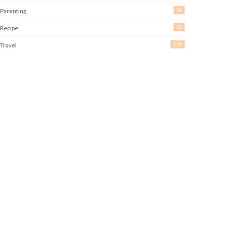
34
Parenting
68
Recipe
154
Travel