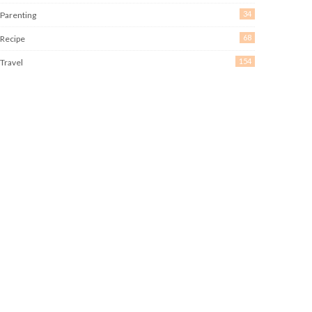
34
Parenting
68
Recipe
154
Travel