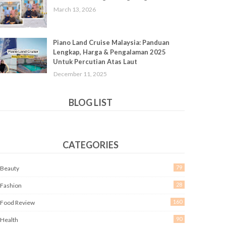
March 13, 2026
Piano Land Cruise Malaysia: Panduan
Lengkap, Harga & Pengalaman 2025
Untuk Percutian Atas Laut
December 11, 2025
BLOG LIST
CATEGORIES
79
Beauty
28
Fashion
160
Food Review
90
Health