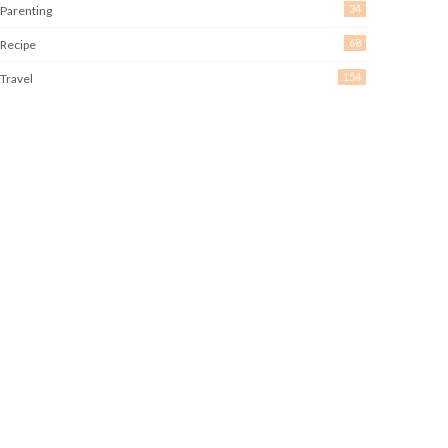
34
Parenting
68
Recipe
154
Travel