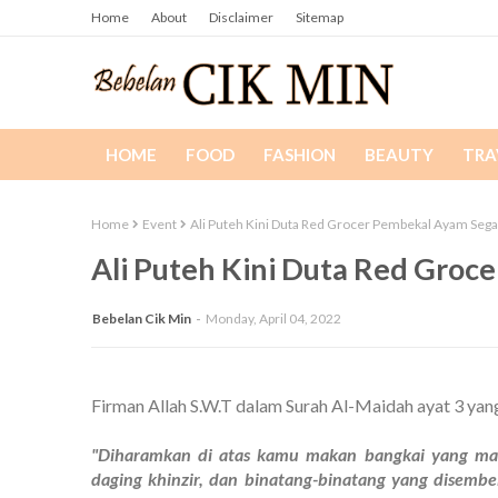
Home
About
Disclaimer
Sitemap
HOME
FOOD
FASHION
BEAUTY
TRA
Home
Event
Ali Puteh Kini Duta Red Grocer Pembekal Ayam Sega
Ali Puteh Kini Duta Red Groc
Bebelan Cik Min
Monday, April 04, 2022
Firman Allah S.W.T dalam Surah Al-Maidah ayat 3 yan
"Diharamkan di atas kamu makan bangkai yang mati
daging khinzir, dan binatang-binatang yang disemb