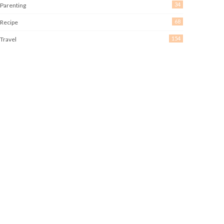
34
Parenting
68
Recipe
154
Travel