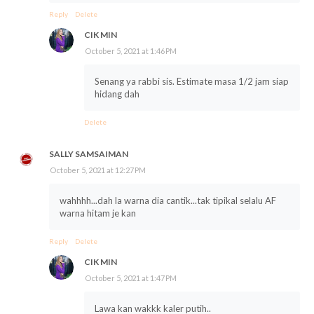
Reply
Delete
CIK MIN
October 5, 2021 at 1:46 PM
Senang ya rabbi sis. Estimate masa 1/2 jam siap
hidang dah
Delete
SALLY SAMSAIMAN
October 5, 2021 at 12:27 PM
wahhhh...dah la warna dia cantik...tak tipikal selalu AF
warna hitam je kan
Reply
Delete
CIK MIN
October 5, 2021 at 1:47 PM
Lawa kan wakkk kaler putih..