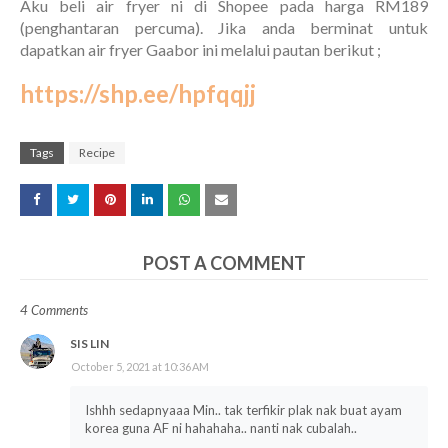
Aku beli air fryer ni di Shopee pada harga RM189
(penghantaran percuma). Jika anda berminat untuk
dapatkan air fryer Gaabor ini melalui pautan berikut ;
https://shp.ee/hpfqqjj
Tags
Recipe
POST A COMMENT
4 Comments
SIS LIN
October 5, 2021 at 10:36 AM
Ishhh sedapnyaaa Min.. tak terfikir plak nak buat ayam
korea guna AF ni hahahaha.. nanti nak cubalah..