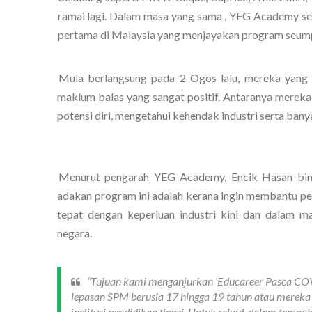
ramai lagi. Dalam masa yang sama , YEG Academy seka
pertama di Malaysia yang menjayakan program seump
Mula berlangsung pada 2 Ogos lalu, mereka yang t
maklum balas yang sangat positif. Antaranya mereka 
potensi diri, mengetahui kehendak industri serta banya
Menurut pengarah YEG Academy, Encik Hasan bin I
adakan program ini adalah kerana ingin membantu pelaj
tepat dengan keperluan industri kini dan dalam 
negara. 
“Tujuan kami menganjurkan ‘Educareer Pasca CO
lepasan SPM berusia 17 hingga 19 tahun atau mereka
institusi pendidikan tinggi. Untuk rekod, dalam temp