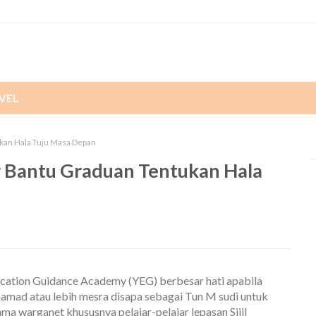
VEL
kan Hala Tuju Masa Depan
 Bantu Graduan Tentukan Hala
ducation Guidance Academy (YEG) berbesar hati apabila 
mad atau lebih mesra disapa sebagai Tun M sudi untuk 
 warganet khususnya pelajar-pelajar lepasan Sijil 