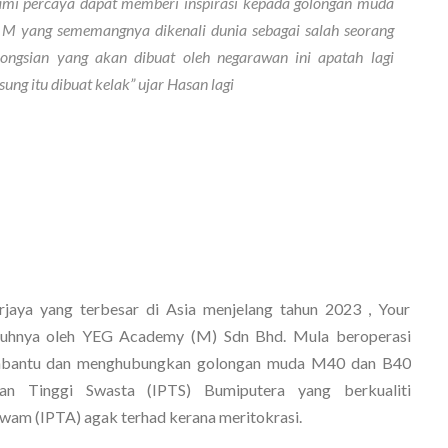
 kami percaya dapat memberi inspirasi kepada golongan muda 
n M yang sememangnya dikenali dunia sebagai salah seorang 
ongsian yang akan dibuat oleh negarawan ini apatah lagi 
ung itu dibuat kelak” ujar Hasan lagi
jaya yang terbesar di Asia menjelang tahun 2023 , Your 
nuhnya oleh YEG Academy (M) Sdn Bhd. Mula beroperasi 
mbantu dan menghubungkan golongan muda M40 dan B40 
ian Tinggi Swasta (IPTS) Bumiputera yang berkualiti 
wam (IPTA) agak terhad kerana meritokrasi. 