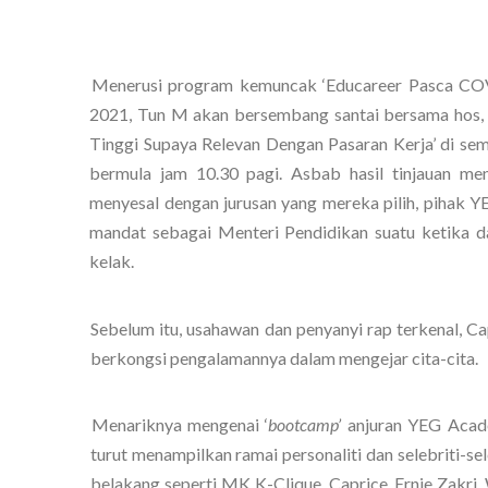
Menerusi program kemuncak ‘Educareer Pasca COV
2021, Tun M akan bersembang santai bersama hos, T
Tinggi Supaya Relevan Dengan Pasaran Kerja’ di se
bermula jam 10.30 pagi. Asbab hasil tinjauan me
menyesal dengan jurusan yang mereka pilih, pihak 
mandat sebagai Menteri Pendidikan suatu ketika d
kelak. 
Sebelum itu, usahawan dan penyanyi rap terkenal, Ca
berkongsi pengalamannya dalam mengejar cita-cita. 
Menariknya mengenai ‘
bootcamp’ 
anjuran YEG Acade
turut menampilkan ramai personaliti dan selebriti-sele
belakang seperti MK K-Clique, Caprice, Ernie Zakri,