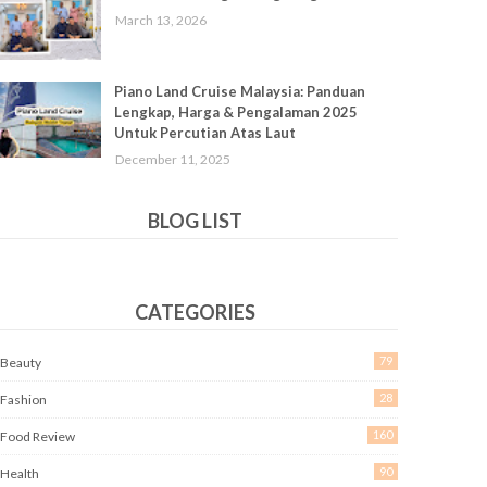
March 13, 2026
Piano Land Cruise Malaysia: Panduan
Lengkap, Harga & Pengalaman 2025
Untuk Percutian Atas Laut
December 11, 2025
BLOG LIST
CATEGORIES
79
Beauty
28
Fashion
160
Food Review
90
Health