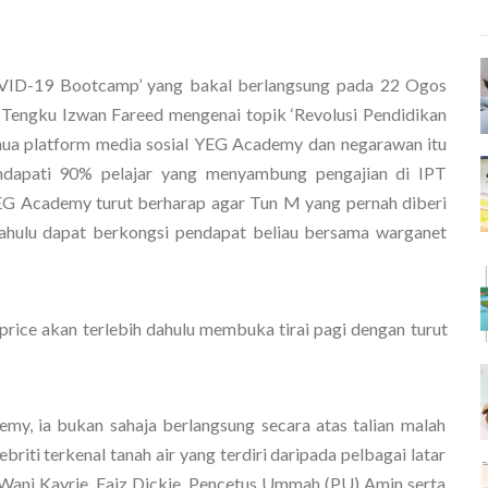
ID-19 Bootcamp’ yang bakal berlangsung pada 22 Ogos 
engku Izwan Fareed mengenai topik ‘Revolusi Pendidikan 
mua platform media sosial YEG Academy dan negarawan itu 
ndapati 90% pelajar yang menyambung pengajian di IPT 
YEG Academy turut berharap agar Tun M yang pernah diberi 
ahulu dapat berkongsi pendapat beliau bersama warganet 
price akan terlebih dahulu membuka tirai pagi dengan turut 
my, ia bukan sahaja berlangsung secara atas talian malah 
briti terkenal tanah air yang terdiri daripada pelbagai latar 
 Wani Kayrie, Faiz Dickie, Pencetus Ummah (PU) Amin serta 