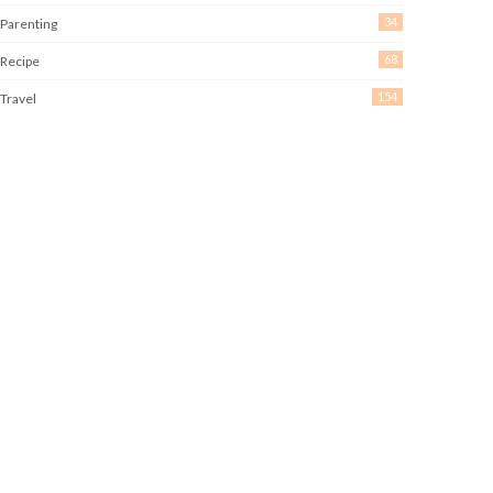
34
Parenting
68
Recipe
154
Travel