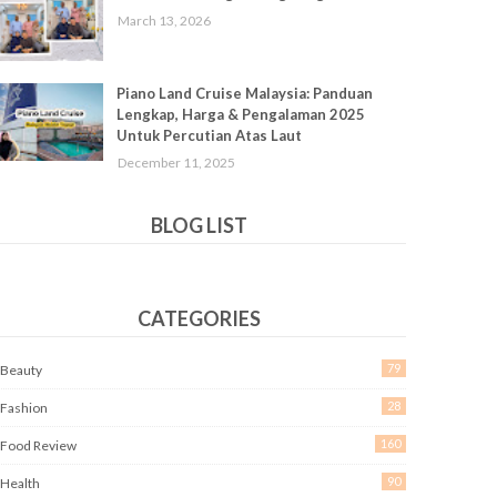
March 13, 2026
Piano Land Cruise Malaysia: Panduan
Lengkap, Harga & Pengalaman 2025
Untuk Percutian Atas Laut
December 11, 2025
BLOG LIST
CATEGORIES
79
Beauty
28
Fashion
160
Food Review
90
Health