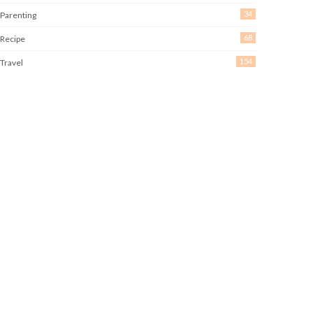
34
Parenting
68
Recipe
154
Travel