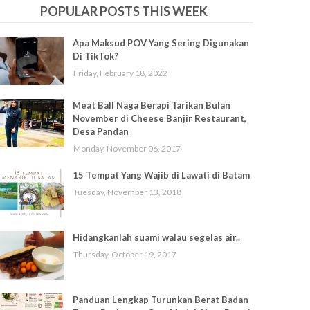
POPULAR POSTS THIS WEEK
Apa Maksud POV Yang Sering Digunakan
Di TikTok?
Friday, February 18, 2022
Meat Ball Naga Berapi Tarikan Bulan
November di Cheese Banjir Restaurant,
Desa Pandan
Monday, November 06, 2017
15 Tempat Yang Wajib di Lawati di Batam
Tuesday, November 13, 2018
Hidangkanlah suami walau segelas air..
Thursday, October 19, 2017
Panduan Lengkap Turunkan Berat Badan