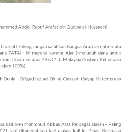
ohammed Abdel-Raouf Arafat bin Qudwa al-Hussaeini
Liberal (Tolong Jangan salahkan Bangsa Arab semata-mata
rana FATAH ini mereka kurang Ajar (Menuduh dana untuk
imbul fitnah ke atas NGO2 di Malaysia) Sistem Kehidupan
 Islam 100%)
ruh Dunia - Brigad Izz ad-Din al-Qassam (Sayap Ketenteraan
apa kali oleh Mahmoud Abbas Atas Pelbagai alasan - Paling
21 tapi ditangguhkan lagi alasan kali ini Pihak Berkuasa