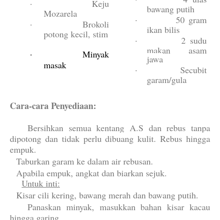
·
Keju
bawang putih
Mozarela
·
50 gram
·
Brokoli
ikan bilis
potong kecil, stim
·
2 sudu
makan asam
·
Minyak
jawa
masak
·
Secubit
garam/gula
Cara-cara Penyediaan:
1.
Bersihkan semua kentang A.S dan rebus tanpa
dipotong dan tidak perlu dibuang kulit. Rebus hingga
empuk.
2.
Taburkan garam ke dalam air rebusan.
3.
Apabila empuk, angkat dan biarkan sejuk.
Untuk inti:
4.
Kisar cili kering, bawang merah dan bawang putih.
5.
Panaskan minyak, masukkan bahan kisar kacau
hingga garing.