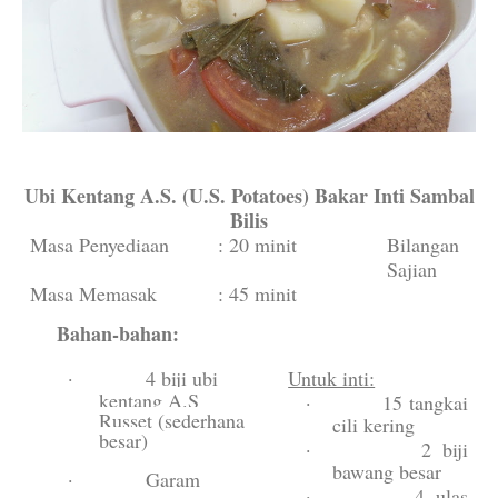
Ubi Kentang A.S. (U.S. Potatoes) Bakar Inti Sambal
Bilis
Masa Penyediaan
: 20 minit
Bilangan
Sajian
Masa Memasak
: 45 minit
Bahan-bahan:
·
4 biji ubi
Untuk inti:
kentang A.S
·
15 tangkai
Russet (sederhana
cili kering
besar)
·
2 biji
bawang besar
·
Garam
·
4 ulas