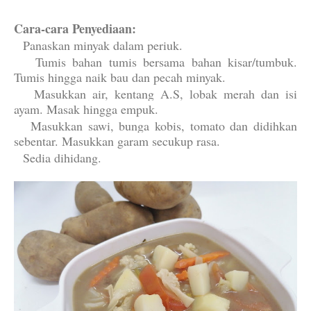
Cara-cara Penyediaan:
1.
Panaskan minyak dalam periuk.
2.
Tumis bahan tumis bersama bahan kisar/tumbuk.
Tumis hingga naik bau dan pecah minyak.
3.
Masukkan air, kentang A.S, lobak merah dan isi
ayam. Masak hingga empuk.
4.
Masukkan sawi, bunga kobis, tomato dan didihkan
sebentar. Masukkan garam secukup rasa.
5.
Sedia dihidang.