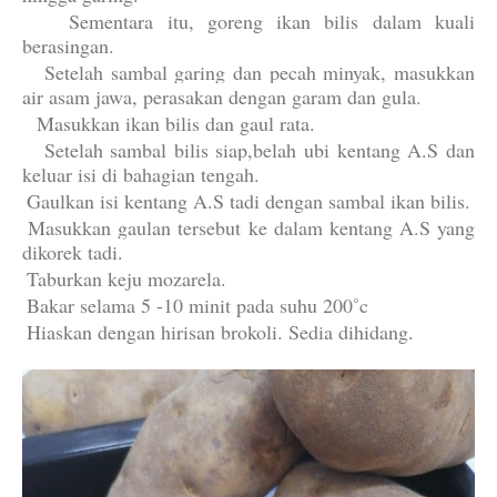
6.
Sementara itu, goreng ikan bilis dalam kuali
berasingan.
7.
Setelah sambal garing dan pecah minyak, masukkan
air asam jawa, perasakan dengan garam dan gula.
8.
Masukkan ikan bilis dan gaul rata.
9.
Setelah sambal bilis siap,belah ubi kentang A.S dan
keluar isi di bahagian tengah.
10.
Gaulkan isi kentang A.S tadi dengan sambal ikan bilis.
11.
Masukkan gaulan tersebut ke dalam kentang A.S yang
dikorek tadi.
12.
Taburkan keju mozarela.
13.
Bakar selama 5 -10 minit pada suhu 200˚c
14.
Hiaskan dengan hirisan brokoli. Sedia dihidang.