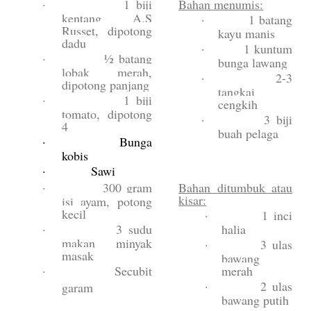
·
1 biji
Bahan menumis:
kentang A.S
·
1 batang
Russet, dipotong
kayu manis
dadu
·
1 kuntum
·
½ batang
bunga lawang
lobak merah,
·
2-3
dipotong panjang
tangkai
·
1 biji
cengkih
tomato, dipotong
·
3 biji
4
buah pelaga
·
Bunga
kobis
·
Sawi
·
300 gram
Bahan ditumbuk atau
kisar:
isi ayam, potong
kecil
·
1 inci
·
3 sudu
halia
makan minyak
·
3 ulas
masak
bawang
·
Secubit
merah
·
2 ulas
garam
bawang putih