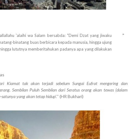
”
allallahu 'alaihi wa Salam bersabda: "Demi Dzat yang jiwaku
binatang-binatang buas berbicara kepada manusia, hingga ujung
 hingga lututnya memberitahukan padanya apa yang dilakukan
mas
ari Kiamat tak akan terjadi sebelum Sungai Eufrat mengering dan
ang. Sembilan Puluh Sembilan dari Seratus orang akan tewas (dalam
-satunya yang akan tetap hidup’.
’’ (HR Bukhari)