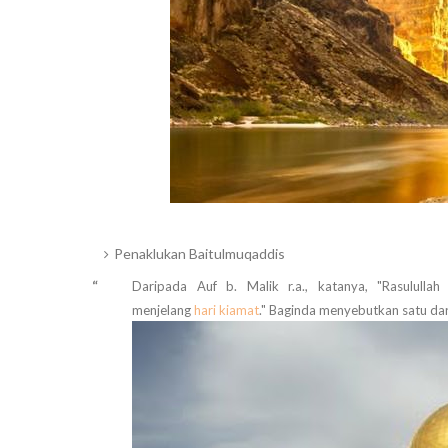
Penaklukan Baitulmuqaddis
“
Daripada Auf b. Malik r.a., katanya, "Rasululla
menjelang
hari kiamat
." Baginda menyebutkan satu dar