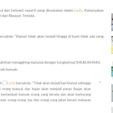
cul dan terbukti seperti yang dinyatakan dalam
hadis
. Kebanyakan
i
dan
Riwayat Tirmidzi
.
 bersabda: "Kiamat tidak akan terjadi hingga di bumi tidak ada yang
 Qahthan menggiring manusia dengan tongkatnya."(HR.BUKHARI).
bah banyak.
”
ah
bersabda: “Tidak akan terjadi hari kiamat sehingga
 orang tuanya) dan hujan akan menjadi panas (hujan akan
 bertambah banyak orang yang tercela dan akan berkurang
awan orang-orang tua dan orang yang jahat berani melawan