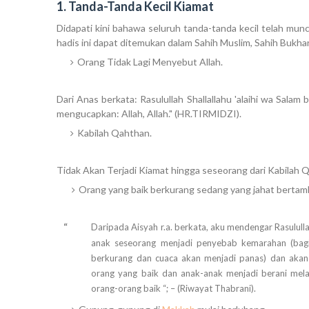
1. Tanda-Tanda Kecil Kiamat
Didapati kini bahawa seluruh tanda-tanda kecil telah mun
hadis ini dapat ditemukan dalam
Sahih Muslim
,
Sahih Bukhar
Orang Tidak Lagi Menyebut Allah.
Dari Anas berkata: Rasulullah Shallallahu 'alaihi wa Salam
mengucapkan: Allah, Allah." (HR.TIRMIDZI).
Kabilah Qahthan.
Tidak Akan Terjadi Kiamat hingga seseorang dari Kabilah
Orang yang baik berkurang sedang yang jahat bertam
“
Daripada Aisyah r.a. berkata, aku mendengar Rasulull
anak seseorang menjadi penyebab kemarahan (bagi
berkurang dan cuaca akan menjadi panas) dan akan
orang yang baik dan anak-anak menjadi berani mel
orang-orang baik “; – (Riwayat Thabrani).