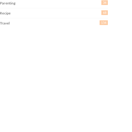
34
Parenting
68
Recipe
154
Travel