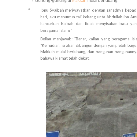
Gunung-gunung di
Makkah
mulai berlubang
“
Ibnu Syaibah meriwayatkan dengan sanadnya kepada 
hari, aku menuntun tali kekang unta Abdullah ibn Amr,
hancurkan Ka’bah dan tidak menyisakan batu ya
beragama Islam?"
Beliau menjawab: "Benar, kalian yang beragama Isl
"Kemudian, ia akan dibangun dengan yang lebih bagus
Makkah mulai berlubang, dan bangunan-bangunannya 
bahawa kiamat telah dekat.