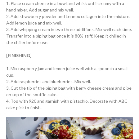
1. Place cream cheese in a bowl and whisk until creamy with a
hand mixer. Add sugar and mix well.
2. Add strawberry powder and Lennox collagen into the mixture.
Add lemon juice and mix well.
3. Add whipping cream in two three additions. Mix well each time.
Transfer into a piping bag once it is 80% stiff. Keep it chilled in
the chiller before use.
[FINISHING]
1. Mix raspberry jam and lemon juice well with a spoon in a small
cup.
2. Add raspberries and blueberries. Mix well.
3. Cut the tip of the piping bag with berry cheese cream and pipe
on top of the souffle cake.
4. Top with 920 and garnish with pistachio. Decorate with ABC
cake pick to finish.