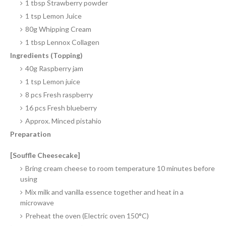
1 tbsp Strawberry powder
1 tsp Lemon Juice
80g Whipping Cream
1 tbsp Lennox Collagen
Ingredients (Topping)
40g Raspberry jam
1 tsp Lemon juice
8 pcs Fresh raspberry
16 pcs Fresh blueberry
Approx. Minced pistahio
Preparation
[Souffle Cheesecake]
Bring cream cheese to room temperature 10 minutes before
using
Mix milk and vanilla essence together and heat in a
microwave
Preheat the oven (Electric oven 150°C)