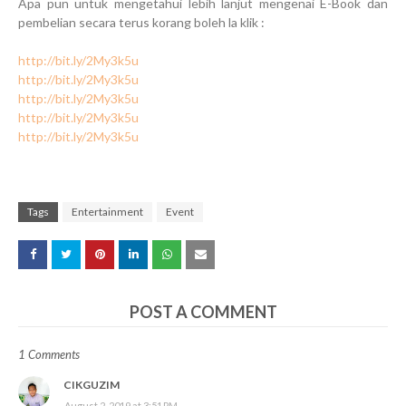
Apa pun untuk mengetahui lebih lanjut mengenai E-Book dan
pembelian secara terus korang boleh la klik :
http://bit.ly/2My3k5u
http://bit.ly/2My3k5u
http://bit.ly/2My3k5u
http://bit.ly/2My3k5u
http://bit.ly/2My3k5u
Tags
Entertainment
Event
POST A COMMENT
1 Comments
CIKGUZIM
August 2, 2019 at 3:51 PM