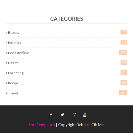
CATEGORIES
79
Beauty
28
Fashion
160
Food Review
90
Health
34
Parenting
68
Recipe
154
Travel
SoraTemplates
| Copyright
Bebelan Cik Min