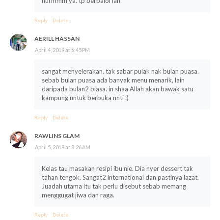
hurmmm ya. tp berbaloi lah
Reply
Delete
AERILL HASSAN
April 4, 2019 at 6:45 PM
sangat menyelerakan. tak sabar pulak nak bulan puasa.
sebab bulan puasa ada banyak menu menarik, lain
daripada bulan2 biasa. in shaa Allah akan bawak satu
kampung untuk berbuka nnti :)
Reply
Delete
RAWLINS GLAM
April 5, 2019 at 8:26 AM
Kelas tau masakan resipi ibu nie. Dia nyer dessert tak
tahan tengok. Sangat2 international dan pastinya lazat.
Juadah utama itu tak perlu disebut sebab memang
menggugat jiwa dan raga.
Reply
Delete