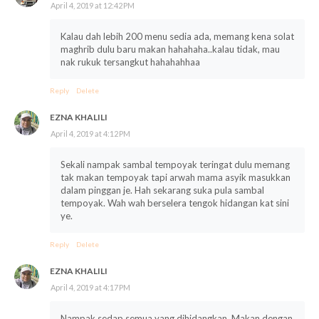
April 4, 2019 at 12:42 PM
Kalau dah lebih 200 menu sedia ada, memang kena solat
maghrib dulu baru makan hahahaha..kalau tidak, mau
nak rukuk tersangkut hahahahhaa
Reply
Delete
EZNA KHALILI
April 4, 2019 at 4:12 PM
Sekali nampak sambal tempoyak teringat dulu memang
tak makan tempoyak tapi arwah mama asyik masukkan
dalam pinggan je. Hah sekarang suka pula sambal
tempoyak. Wah wah berselera tengok hidangan kat sini
ye.
Reply
Delete
EZNA KHALILI
April 4, 2019 at 4:17 PM
Nampak sedap semua yang dihidangkan. Makan dengan