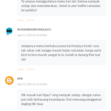
Ya ampun menggodanya menu kat sini. Semua nampak
sedap dan menyelerakan. Jenuh la atur buffet ramadan.
Ini wishlist!
Reply
Delete
BUDAKBANDUNGLAICI
April 5, 2019 at 10:05 AM
sedapnya menu berbuka puasa kat berjaya hotel. rasa
tak sabar nak tunggu masuk bulan ramadan. harga early
bird tu kira murah sangat la tu. boleh la datang iftar kat
sini
Reply
Delete
EMI
April 5, 2019 at 10:27 AM
Itik masak kari hijau? omg nampak sedap. dengar nama
pun dah terbayang kesedapan. Emi memang penggemar
daging itik tauu