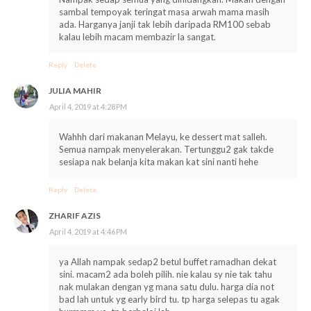
sambal tempoyak teringat masa arwah mama masih
ada. Harganya janji tak lebih daripada RM100 sebab
kalau lebih macam membazir la sangat.
Reply
Delete
JULIA MAHIR
April 4, 2019 at 4:28 PM
Wahhh dari makanan Melayu, ke dessert mat salleh.
Semua nampak menyelerakan. Tertunggu2 gak takde
sesiapa nak belanja kita makan kat sini nanti hehe
Reply
Delete
ZHARIF AZIS
April 4, 2019 at 4:46 PM
ya Allah nampak sedap2 betul buffet ramadhan dekat
sini. macam2 ada boleh pilih. nie kalau sy nie tak tahu
nak mulakan dengan yg mana satu dulu. harga dia not
bad lah untuk yg early bird tu. tp harga selepas tu agak