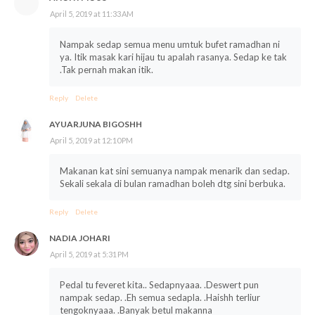
April 5, 2019 at 11:33 AM
Nampak sedap semua menu umtuk bufet ramadhan ni
ya. Itik masak kari hijau tu apalah rasanya. Sedap ke tak
.Tak pernah makan itik.
Reply
Delete
AYUARJUNA BIGOSHH
April 5, 2019 at 12:10 PM
Makanan kat sini semuanya nampak menarik dan sedap.
Sekali sekala di bulan ramadhan boleh dtg sini berbuka.
Reply
Delete
NADIA JOHARI
April 5, 2019 at 5:31 PM
Pedal tu feveret kita.. Sedapnyaaa. .Deswert pun
nampak sedap. .Eh semua sedapla. .Haishh terliur
tengoknyaaa. .Banyak betul makanna