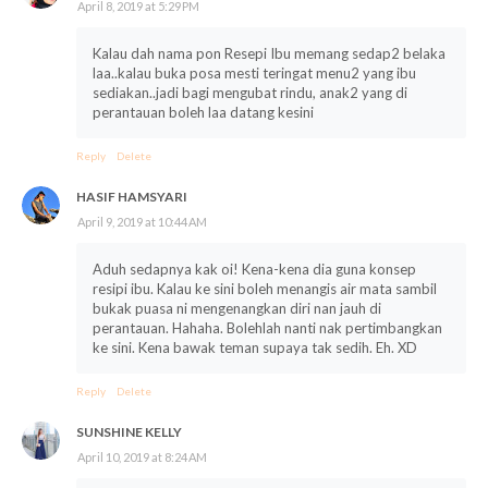
April 8, 2019 at 5:29 PM
Kalau dah nama pon Resepi Ibu memang sedap2 belaka
laa..kalau buka posa mesti teringat menu2 yang ibu
sediakan..jadi bagi mengubat rindu, anak2 yang di
perantauan boleh laa datang kesini
Reply
Delete
HASIF HAMSYARI
April 9, 2019 at 10:44 AM
Aduh sedapnya kak oi! Kena-kena dia guna konsep
resipi ibu. Kalau ke sini boleh menangis air mata sambil
bukak puasa ni mengenangkan diri nan jauh di
perantauan. Hahaha. Bolehlah nanti nak pertimbangkan
ke sini. Kena bawak teman supaya tak sedih. Eh. XD
Reply
Delete
SUNSHINE KELLY
April 10, 2019 at 8:24 AM