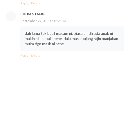
Reply
Delete
IBU PANTANG
September 29, 2018 at 12:26 PM
dah lama tak buat macam ni, biasalah dh ada anak ni
makin sibuk palk hehe, dulu masa bujang rajin manjakan
muka dgn mask ni hehe
Reply
Delete