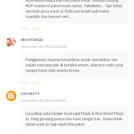
Syomelnya muka kak min pakai mask.. Mohon datang
NOF malam ni pakai mask camni.. hehehehe... Tapi betul
seronok guna mask ni. Kulit pun boleh jadi makin
syantikk dan berseri-seri...
Reply
Delete
IBU SYURGA
September 28, 2018 at 8:21 AM
Penggunaan topeng kecantikan untuk menaikkan seri
wajah memang dah di ketahui umum. skincare rutin yang
sangat ketat oleh wanita kroea
Reply
Delete
LIA HASTY
September 28, 2018 at 8:48 AM
Lia paling suka Ginger Hydrogel Mask & Rice Sheet Mask
tu .Yang ginseng punya bau kuat sangat kan . Kalau letak
dalam peti ais lagi sejuk bila pakai.