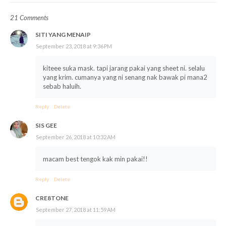
21 Comments
SITI YANG MENAIP
September 23, 2018 at 9:36 PM
kiteee suka mask. tapi jarang pakai yang sheet ni. selalu
yang krim. cumanya yang ni senang nak bawak pi mana2
sebab haluih.
Reply
Delete
SIS GEE
September 26, 2018 at 10:32 AM
macam best tengok kak min pakai!!
Reply
Delete
CRE8TONE
September 27, 2018 at 11:59 AM