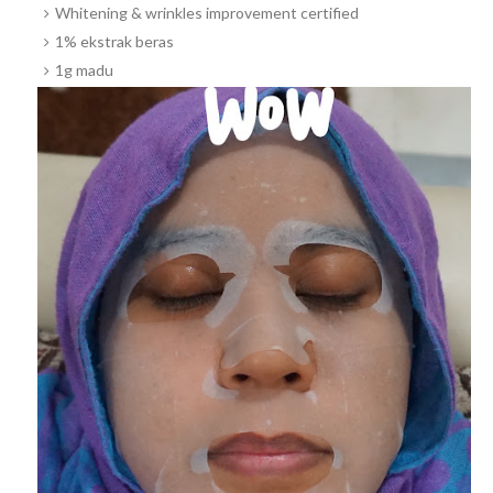
Whitening & wrinkles improvement certified
1% ekstrak beras
1g madu