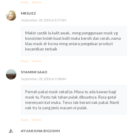
Reply
Delete
MRSLIEZ
September 28, 2018 at 8:57 AM
Makin cantik la kulit awak.. mmg penggunaan mask yg
konsisten boleh buat kulit muka bersih dan cerah..nama
klau mask dr korea mmg antara pengeluar product
kecantikan terbaik
Reply
Delete
SYAMIMI SAAD
September 28, 2018 at 9:08 AM
Pernah pakai mask sekali je. Masa tu ada kawan bagi
mask tu. Pastu tak tahan pulak dibuatnya. Rasa gatal
merenyam kat muka. Terus tak berani nak pakai. Nanti
nak try la yang jenis macam ni pulak.
Reply
Delete
AYUARJUNA BIGOSHH