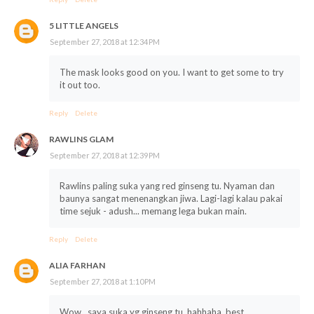
5 LITTLE ANGELS
September 27, 2018 at 12:34 PM
The mask looks good on you. I want to get some to try
it out too.
Reply
Delete
RAWLINS GLAM
September 27, 2018 at 12:39 PM
Rawlins paling suka yang red ginseng tu. Nyaman dan
baunya sangat menenangkan jiwa. Lagi-lagi kalau pakai
time sejuk - adush... memang lega bukan main.
Reply
Delete
ALIA FARHAN
September 27, 2018 at 1:10 PM
Wow...saya suka yg ginseng tu..hahhaha..best