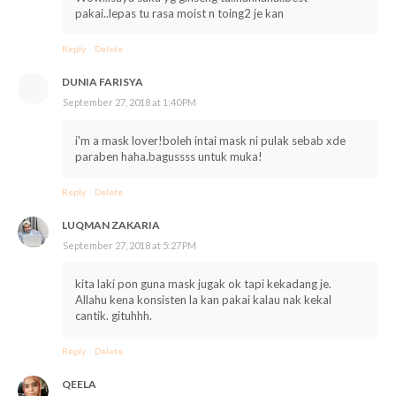
pakai..lepas tu rasa moist n toing2 je kan
Reply
Delete
DUNIA FARISYA
September 27, 2018 at 1:40 PM
i'm a mask lover!boleh intai mask ni pulak sebab xde
paraben haha.bagussss untuk muka!
Reply
Delete
LUQMAN ZAKARIA
September 27, 2018 at 5:27 PM
kita laki pon guna mask jugak ok tapi kekadang je.
Allahu kena konsisten la kan pakai kalau nak kekal
cantik. gituhhh.
Reply
Delete
QEELA