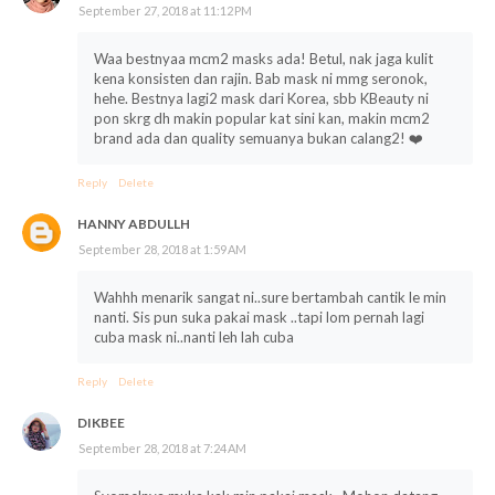
September 27, 2018 at 11:12 PM
Waa bestnyaa mcm2 masks ada! Betul, nak jaga kulit
kena konsisten dan rajin. Bab mask ni mmg seronok,
hehe. Bestnya lagi2 mask dari Korea, sbb KBeauty ni
pon skrg dh makin popular kat sini kan, makin mcm2
brand ada dan quality semuanya bukan calang2! ❤️
Reply
Delete
HANNY ABDULLH
September 28, 2018 at 1:59 AM
Wahhh menarik sangat ni..sure bertambah cantik le min
nanti. Sis pun suka pakai mask ..tapi lom pernah lagi
cuba mask ni..nanti leh lah cuba
Reply
Delete
DIKBEE
September 28, 2018 at 7:24 AM