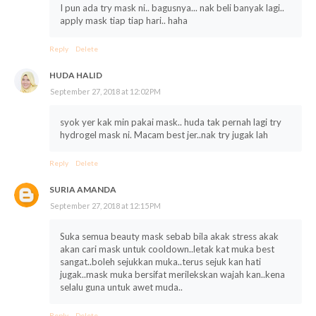
I pun ada try mask ni.. bagusnya... nak beli banyak lagi..
apply mask tiap tiap hari.. haha
Reply
Delete
HUDA HALID
September 27, 2018 at 12:02 PM
syok yer kak min pakai mask.. huda tak pernah lagi try
hydrogel mask ni. Macam best jer..nak try jugak lah
Reply
Delete
SURIA AMANDA
September 27, 2018 at 12:15 PM
Suka semua beauty mask sebab bila akak stress akak
akan cari mask untuk cooldown..letak kat muka best
sangat..boleh sejukkan muka..terus sejuk kan hati
jugak..mask muka bersifat merilekskan wajah kan..kena
selalu guna untuk awet muda..
Reply
Delete