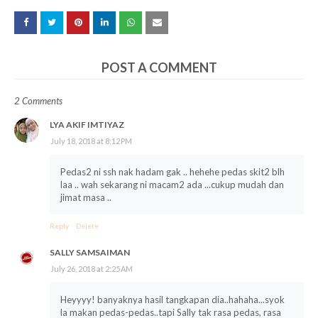
POST A COMMENT
2 Comments
LYA AKIF IMTIYAZ
July 18, 2018 at 8:12 PM
Pedas2 ni ssh nak hadam gak .. hehehe pedas skit2 blh
laa .. wah sekarang ni macam2 ada ...cukup mudah dan
jimat masa ..
Reply
Delete
SALLY SAMSAIMAN
July 26, 2018 at 2:25 AM
Heyyyy! banyaknya hasil tangkapan dia..hahaha...syok
la makan pedas-pedas..tapi Sally tak rasa pedas, rasa