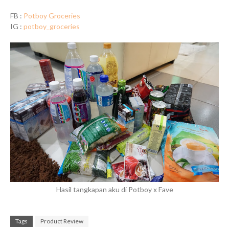
FB :
Potboy Groceries
IG :
potboy_groceries
Hasil tangkapan aku di Potboy x Fave
Tags
Product Review