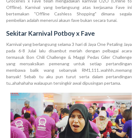
Groceries x Fave telah mengadakan karnival O2O (Online to
Offline). Karnival yang berlangsung atas kerjasama Fave ini
bertemakan "Offline Cashless Shopping" dimana segala
pembelian adalah menerusi akaun fave bukan secara tunai.
Sekitar Karnival Potboy x Fave
Karnival yang berlangsung selama 3 hari di Jaya One Petaling Jaya
pada 6-8 Julai lalu disambut meriah dengan pelbagai acara
termasuk Bon Chili Challenge & Maggi Pedas Giler Challenge
yang menyaksikan pemenang untuk setiap pertandingan
membawa balik wang sebanyak RM1,111..wahhh..memang
banyak! Sebab tu aku pun turut serta dalam pertandingan
tu..ahahahaha walaupun tersingkir awal dipusingan pertama.