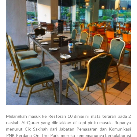
Melangkah masuk ke Restoran 10 Binjai ni, mata terarah pada 2
naskah Al-Quran yang diletakkan di tepi pintu masuk. Rupanya
menurut Cik Sakinah dari Jabatan Pemasaran dan Komunikasi
PNB Perdana On The Park, mereka sememangnya berkolaborasi