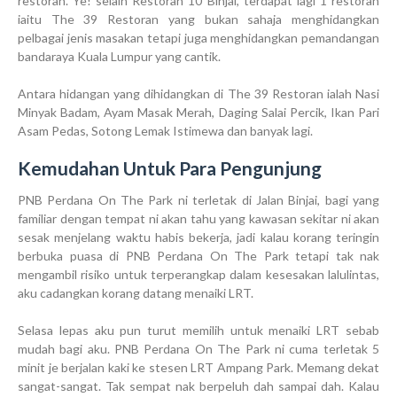
restoran. Ye! selain Restoran 10 Binjai, terdapat lagi 1 restoran
iaitu The 39 Restoran yang bukan sahaja menghidangkan
pelbagai jenis masakan tetapi juga menghidangkan pemandangan
bandaraya Kuala Lumpur yang cantik.
Antara hidangan yang dihidangkan di The 39 Restoran ialah Nasi
Minyak Badam, Ayam Masak Merah, Daging Salai Percik, Ikan Pari
Asam Pedas, Sotong Lemak Istimewa dan banyak lagi.
Kemudahan Untuk Para Pengunjung
PNB Perdana On The Park ni terletak di Jalan Binjai, bagi yang
familiar dengan tempat ni akan tahu yang kawasan sekitar ni akan
sesak menjelang waktu habis bekerja, jadi kalau korang teringin
berbuka puasa di PNB Perdana On The Park tetapi tak nak
mengambil risiko untuk terperangkap dalam kesesakan lalulintas,
aku cadangkan korang datang menaiki LRT.
Selasa lepas aku pun turut memilih untuk menaiki LRT sebab
mudah bagi aku. PNB Perdana On The Park ni cuma terletak 5
minit je berjalan kaki ke stesen LRT Ampang Park. Memang dekat
sangat-sangat. Tak sempat nak berpeluh dah sampai dah. Kalau