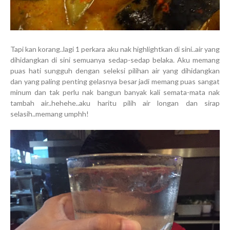
Tapi kan korang..lagi 1 perkara aku nak highlightkan di sini..air yang
dihidangkan di sini semuanya sedap-sedap belaka. Aku memang
puas hati sungguh dengan seleksi pilihan air yang dihidangkan
dan yang paling penting gelasnya besar jadi memang puas sangat
minum dan tak perlu nak bangun banyak kali semata-mata nak
tambah air..hehehe..aku haritu pilih air longan dan sirap
selasih..memang umphh!