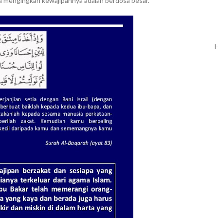
 mengingkari kewajipannya adalah berdosa besar.
H