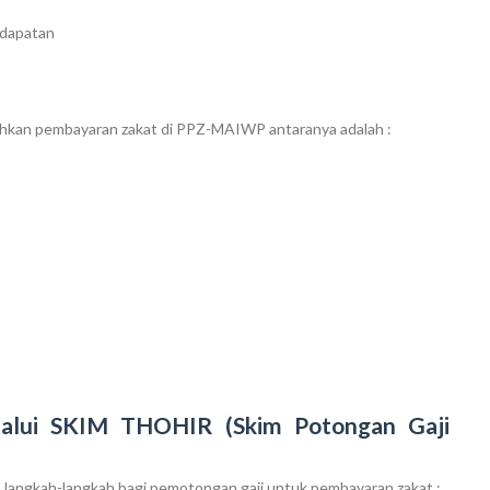
ndapatan
ahkan pembayaran zakat di
PPZ-MAIWP antaranya adalah :
alui SKIM THOHIR (Skim Potongan Gaji
 langkah-langkah bagi pemotongan gaji untuk pembayaran zakat :