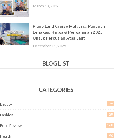
March 13, 2026
Piano Land Cruise Malaysia: Panduan
Lengkap, Harga & Pengalaman 2025
Untuk Percutian Atas Laut
December 11, 2025
BLOG LIST
CATEGORIES
79
Beauty
28
Fashion
160
Food Review
90
Health