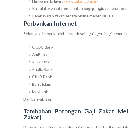
Hanya perlu layari
www.zakat.com.my
Kalkulator zakat pendapatan bagi pengiraan zakat pe
Pembayaran zakat secara online menerusi FPX
Perbankan Internet
Sebanyak 14 bank telah dilantik sebagai agen bagi memud
OCBC Bank
AmBank
RHB Bank
Public Bank
CIMB Bank
Bank Islam
Maybank
Dan banyak lagi.
Tambahan Potongan Gaji Zakat Mel
Zakat)
Dengan tema 'Kebaikan Menuai Keberkatan' berikut adalah