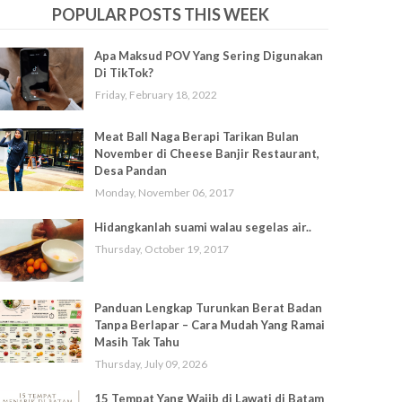
POPULAR POSTS THIS WEEK
Apa Maksud POV Yang Sering Digunakan
Di TikTok?
Friday, February 18, 2022
Meat Ball Naga Berapi Tarikan Bulan
November di Cheese Banjir Restaurant,
Desa Pandan
Monday, November 06, 2017
Hidangkanlah suami walau segelas air..
Thursday, October 19, 2017
Panduan Lengkap Turunkan Berat Badan
Tanpa Berlapar – Cara Mudah Yang Ramai
Masih Tak Tahu
Thursday, July 09, 2026
15 Tempat Yang Wajib di Lawati di Batam