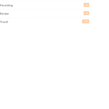
34
Parenting
68
Recipe
154
Travel