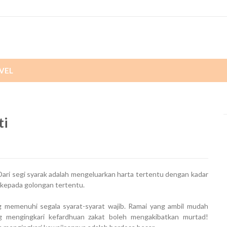
VEL
ti
 Dari segi syarak adalah mengeluarkan harta tertentu dengan kadar
 kepada golongan tertentu.
g memenuhi segala syarat-syarat wajib. Ramai yang ambil mudah
g mengingkari kefardhuan zakat boleh mengakibatkan murtad!