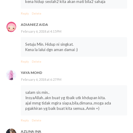
kena hidup seolah2 kita akan mati bila2 sahaja
Reply
Delete
ADIANIEZ AIDA
February 6, 2018 at 4:15 PM
Setuju Min. Hidup ni singkat.
Kena la lalui dgn aman damai :)
Reply
Delete
YAYA MOHD
February 6, 2018 at 6:27 PM
salam sis min..
InsyaAllah..akn buat yg tbaik utk khdupan kita.
ajal mmg tidak mgira siapa,bila,dimana..moga ada
pgakhiran yg baik buat kita semua..Amin =)
Reply
Delete
AZLINA INA