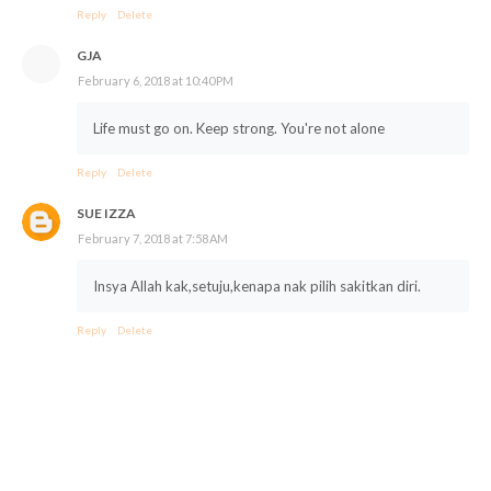
Reply
Delete
GJA
February 6, 2018 at 10:40 PM
Life must go on. Keep strong. You're not alone
Reply
Delete
SUE IZZA
February 7, 2018 at 7:58 AM
Insya Allah kak,setuju,kenapa nak pilih sakitkan diri.
Reply
Delete