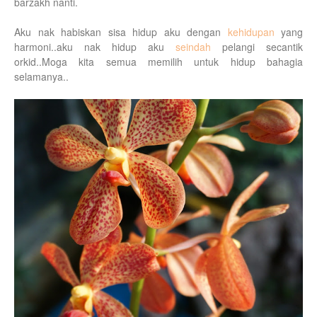
barzakh nanti.
Aku nak habiskan sisa hidup aku dengan
kehidupan
yang
harmoni..aku nak hidup aku
seindah
pelangi secantik
orkid..Moga kita semua memilih untuk hidup bahagia
selamanya..