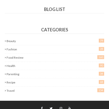
BLOG LIST
CATEGORIES
79
Beauty
28
Fashion
160
Food Review
90
Health
34
Parenting
68
Recipe
154
Travel