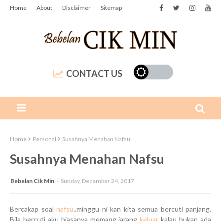
Home
About
Disclaimer
Sitemap
CONTACT US
Home
Personal
Susahnya Menahan Nafsu
Susahnya Menahan Nafsu
Bebelan Cik Min
Sunday, December 24, 2017
Bercakap soal
nafsu
..minggu ni kan kita semua bercuti panjang.
Bila bercuti aku biasanya memang jarang
keluar
kalau bukan ada