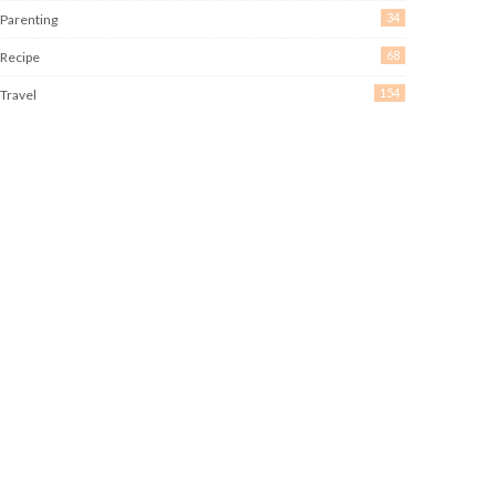
34
Parenting
68
Recipe
154
Travel