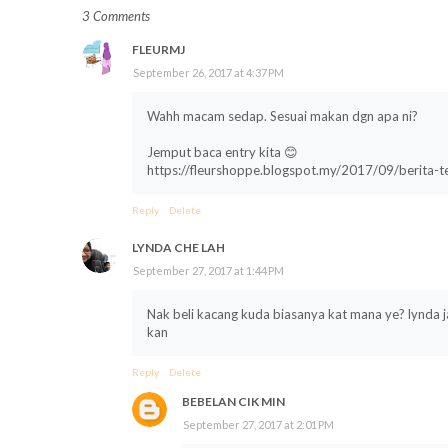
3 Comments
FLEURMJ
September 26, 2017 at 4:37 PM
Wahh macam sedap. Sesuai makan dgn apa ni?
Jemput baca entry kita 😊
https://fleurshoppe.blogspot.my/2017/09/berita-
Reply
Delete
LYNDA CHE LAH
September 27, 2017 at 1:44 PM
Nak beli kacang kuda biasanya kat mana ye? lynda ja
kan
Reply
Delete
BEBELAN CIK MIN
September 27, 2017 at 2:01 PM