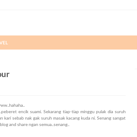
VEL
our
www..hahaha..
.peberet encik suami. Sekarang tiap-tiap minggu pulak dia suruh
 kari sebab nak gak suruh masak kacang kuda ni. Senang sangat
ri blog and share ngan semua..senang..