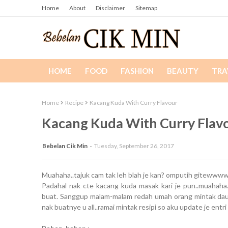
Home
About
Disclaimer
Sitemap
HOME
FOOD
FASHION
BEAUTY
TRA
Home
Recipe
Kacang Kuda With Curry Flavour
Kacang Kuda With Curry Flav
Bebelan Cik Min
Tuesday, September 26, 2017
Muahaha..tajuk cam tak leh blah je kan? omputih gitewww
Padahal nak cte kacang kuda masak kari je pun..muahaha.
buat. Sanggup malam-malam redah umah orang mintak daun
nak buatnye u all..ramai mintak resipi so aku update je ent