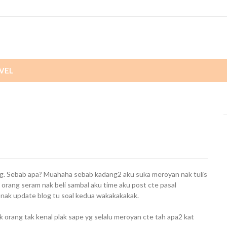
VEL
log. Sebab apa? Muahaha sebab kadang2 aku suka meroyan nak tulis
 orang seram nak beli sambal aku time aku post cte pasal
s nak update blog tu soal kedua wakakakakak.
tak orang tak kenal plak sape yg selalu meroyan cte tah apa2 kat