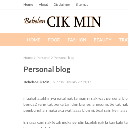
Home
About
Disclaimer
Sitemap
HOME
FOOD
FASHION
BEAUTY
TRA
Home
Personal
Personal blog
Personal blog
Bebelan Cik Min
Sunday, January 29, 2017
muahaha..akhirnya gatal gak tangan ni nak wat personal b
benda2 yang tak berkaitan dgn bisnes langsung. So tak nak
pembunuhan maka aku wat laaaa blog ni. Soal rajin ke mala
Eh rasa cam nak letak muka sendiri la..elok gak la kan kalo 