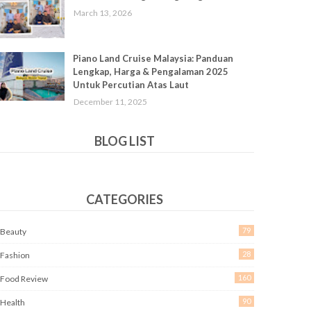
March 13, 2026
Piano Land Cruise Malaysia: Panduan
Lengkap, Harga & Pengalaman 2025
Untuk Percutian Atas Laut
December 11, 2025
BLOG LIST
CATEGORIES
79
Beauty
28
Fashion
160
Food Review
90
Health