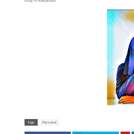
blog ni wakakaka
Tags
Personal