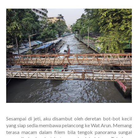
Sesampai di jeti, aku disambut oleh deretan bot-bot kecil
yang siap sedia membawa pelancong ke Wat Arun. Memang
terasa macam dalam filem bila tengok panorama sungai