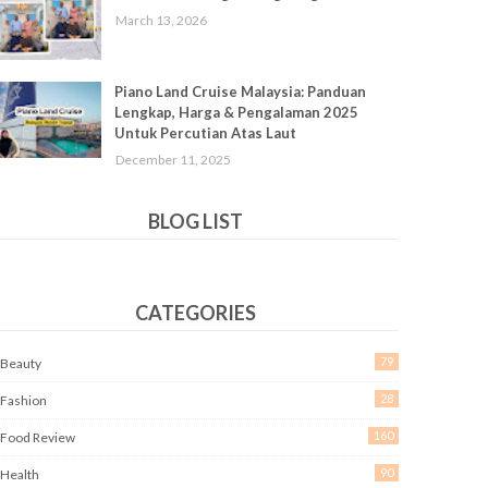
March 13, 2026
Piano Land Cruise Malaysia: Panduan
Lengkap, Harga & Pengalaman 2025
Untuk Percutian Atas Laut
December 11, 2025
BLOG LIST
CATEGORIES
79
Beauty
28
Fashion
160
Food Review
90
Health