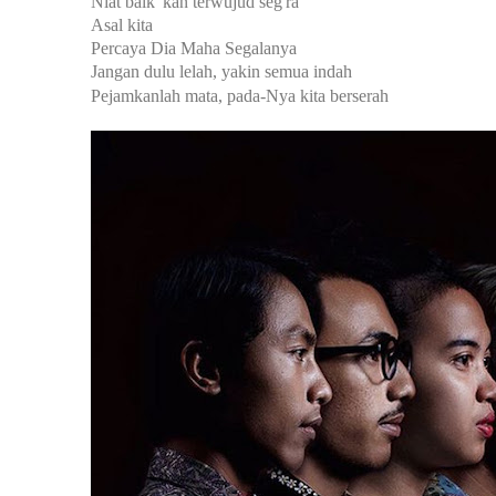
Niat baik 'kan terwujud seg'ra
Asal kita
Percaya Dia Maha Segalanya
Jangan dulu lelah, yakin semua indah
Pejamkanlah mata, pada-Nya kita berserah