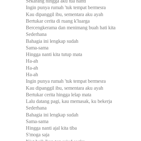
Sekarang hingga aku tua nanti
Ingin punya rumah 'tuk tempat bermesra
Kau dipanggil ibu, sementara aku ayah
Bertukar cerita di ruang k'luarga
Bercengkerama dan menimang buah hati kita
Sederhana
Bahagia ini lengkap sudah
Sama-sama
Hingga nanti kita tutup mata
Ha-ah
Ha-ah
Ha-ah
Ingin punya rumah 'tuk tempat bermesra
Kau dipanggil ibu, sementara aku ayah
Bertukar cerita hingga lelap mata
Lalu datang pagi, kau memasak, ku bekerja
Sederhana
Bahagia ini lengkap sudah
Sama-sama
Hingga nanti ajal kita tiba
S'moga saja