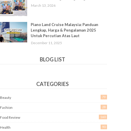
March 13, 2026
Piano Land Cruise Malaysia: Panduan
Lengkap, Harga & Pengalaman 2025
Untuk Percutian Atas Laut
December 11, 2025
BLOG LIST
CATEGORIES
79
Beauty
28
Fashion
160
Food Review
90
Health