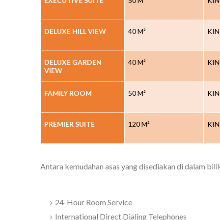
EXECUTIVE SUITE
50 M²
KIN
DELUXE HILL VIEW
40 M²
KIN
DELUXE GARDEN
40 M²
KIN
VIEW
FAMILY ROOM
50 M²
KIN
PREMIER SUITE
120 M²
KIN
Antara kemudahan asas yang disediakan di dalam bilik
24-Hour Room Service
International Direct Dialing Telephones