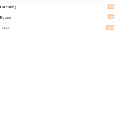
34
Parenting
68
Recipe
154
Travel