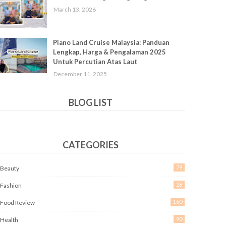
March 13, 2026
Piano Land Cruise Malaysia: Panduan
Lengkap, Harga & Pengalaman 2025
Untuk Percutian Atas Laut
December 11, 2025
BLOG LIST
CATEGORIES
79
Beauty
28
Fashion
160
Food Review
90
Health