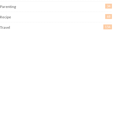
34
Parenting
68
Recipe
154
Travel