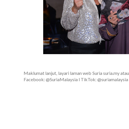
Maklumat lanjut, layari laman web Suria suria.my atau 
Facebook: @SuriaMalaysia l TikTok: @suriamalaysia l