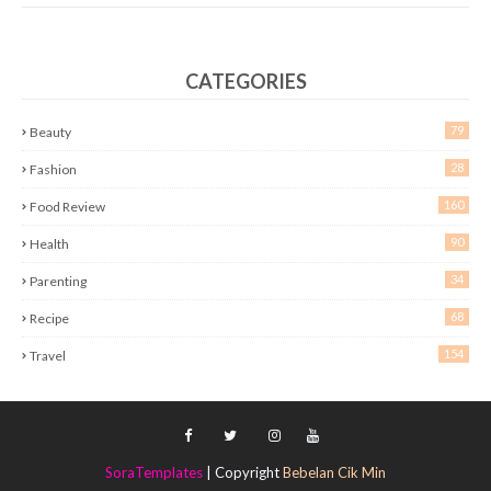
CATEGORIES
79
Beauty
28
Fashion
160
Food Review
90
Health
34
Parenting
68
Recipe
154
Travel
SoraTemplates
| Copyright
Bebelan Cik Min