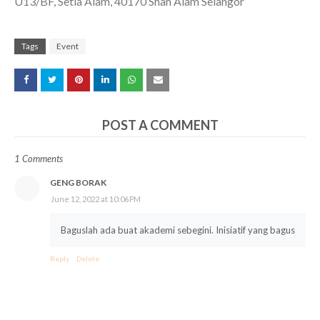
U13/BF, Setia Alam, 40170 Shah Alam Selangor
Tags
Event
POST A COMMENT
1 Comments
GENG BORAK
June 12, 2022 at 10:06 PM
Baguslah ada buat akademi sebegini. Inisiatif yang bagus
Reply
Delete