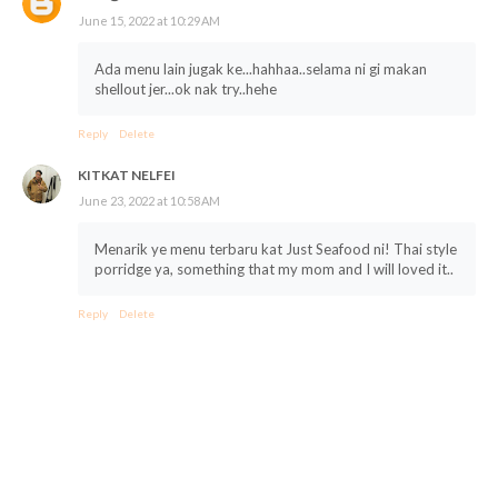
June 15, 2022 at 10:29 AM
Ada menu lain jugak ke...hahhaa..selama ni gi makan
shellout jer...ok nak try..hehe
Reply
Delete
KITKAT NELFEI
June 23, 2022 at 10:58 AM
Menarik ye menu terbaru kat Just Seafood ni! Thai style
porridge ya, something that my mom and I will loved it..
Reply
Delete