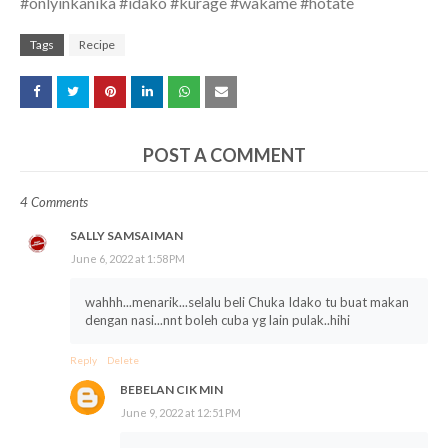
#onlyinkanika #idako #kurage #wakame #hotate
Tags
Recipe
POST A COMMENT
4 Comments
SALLY SAMSAIMAN
June 6, 2022 at 1:58 PM
wahhh...menarik...selalu beli Chuka Idako tu buat makan
dengan nasi...nnt boleh cuba yg lain pulak..hihi
Reply
Delete
BEBELAN CIK MIN
June 9, 2022 at 12:51 PM