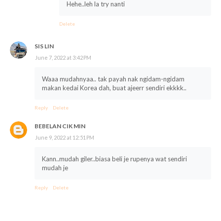
Hehe..leh la try nanti
Delete
SIS LIN
June 7, 2022 at 3:42 PM
Waaa mudahnyaa.. tak payah nak ngidam-ngidam
makan kedai Korea dah, buat ajeerr sendiri ekkkk..
Reply
Delete
BEBELAN CIK MIN
June 9, 2022 at 12:51 PM
Kann..mudah giler..biasa beli je rupenya wat sendiri
mudah je
Reply
Delete