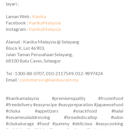
layari ;
Laman Web :
Kanika
Facebook :
KanikaMalaysia
Instagram :
KanikaMalaysia
Alamat : Kanika Malaysia @ Selayang
Block K, Lot 46903,
Jalan Taman Perusahaan Selayang,
68100 Batu Caves, Selangor
Tel : 1300-88-0707, 010-2117549, 012-9897424
Email :
customersvc@kanika.com.my
#kanikamalaysia #premiumquality #frozenfood
#freedelivery #easyrecipe #easypreparation #japanesefood
#chuka #appetizers #snackfood #halal
#sesamesaladdressing #breadedscallop #udon
#chukakurage #food #yummy #delicious #easycooking