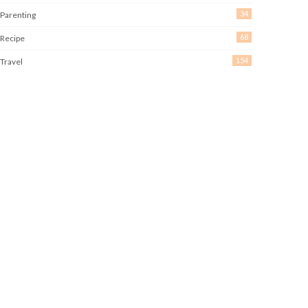
34
Parenting
68
Recipe
154
Travel