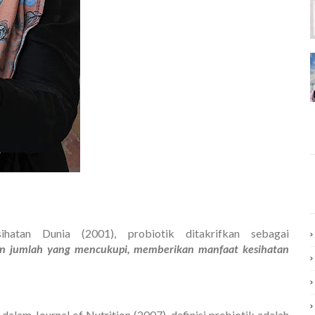
ihatan Dunia (2001), probiotik ditakrifkan sebagai
gan jumlah yang mencukupi, memberikan manfaat kesihatan
dalam Journal of Nutrition (2007), definisi prebiotik adalah