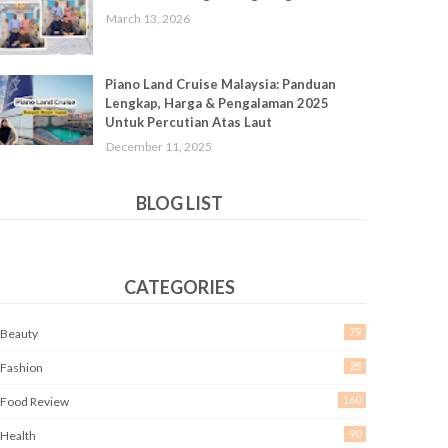
March 13, 2026
Piano Land Cruise Malaysia: Panduan
Lengkap, Harga & Pengalaman 2025
Untuk Percutian Atas Laut
December 11, 2025
BLOG LIST
CATEGORIES
79
Beauty
28
Fashion
160
Food Review
90
Health