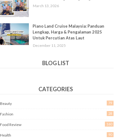
March 13, 2026
Piano Land Cruise Malaysia: Panduan
Lengkap, Harga & Pengalaman 2025
Untuk Percutian Atas Laut
December 11, 2025
BLOG LIST
CATEGORIES
79
Beauty
28
Fashion
160
Food Review
90
Health