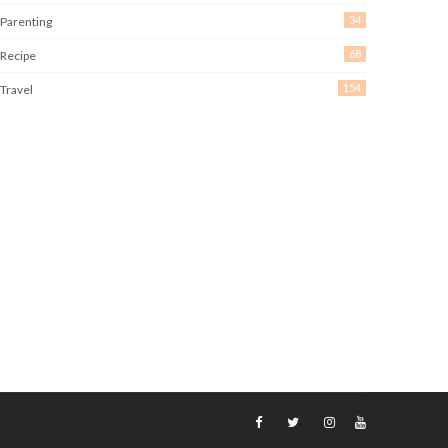
34
Parenting
68
Recipe
154
Travel