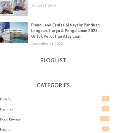
March 13, 2026
Piano Land Cruise Malaysia: Panduan
Lengkap, Harga & Pengalaman 2025
Untuk Percutian Atas Laut
December 11, 2025
BLOG LIST
CATEGORIES
79
Beauty
28
Fashion
160
Food Review
90
Health