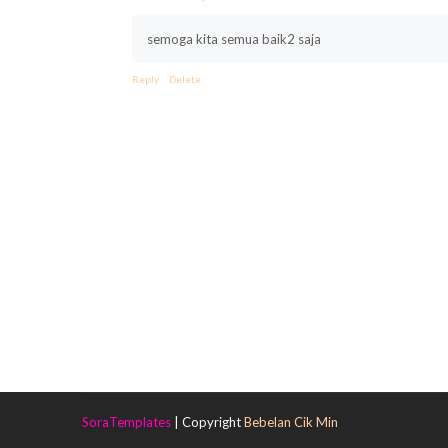
semoga kita semua baik2 saja
Reply
Delete
SoraTemplates
| Copyright
Bebelan Cik Min