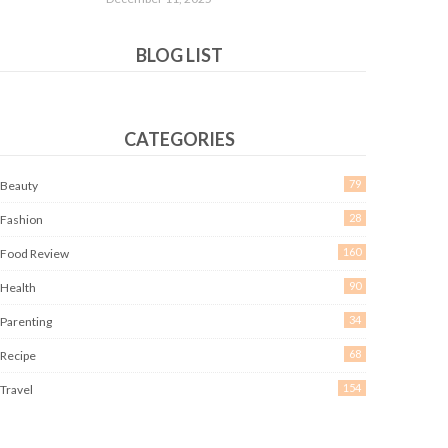
BLOG LIST
CATEGORIES
79
Beauty
28
Fashion
160
Food Review
90
Health
34
Parenting
68
Recipe
154
Travel