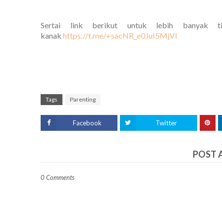
Sertai link berikut untuk lebih banyak t
kanak
https://t.me/+sacNR_e0JuI5MjVl
Tags
Parenting
Facebook
Twitter
POST 
0 Comments