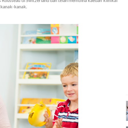
s Rousseau di Switzerland dan telah membina kaedah klinikal
 kanak-kanak.