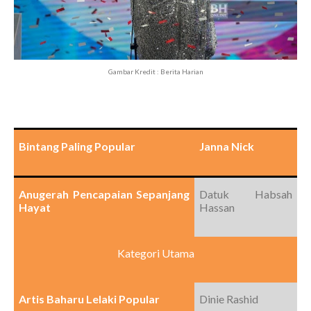
Gambar Kredit : Berita Harian
Bintang Paling Popular
Janna Nick
Anugerah Pencapaian Sepanjang
Datuk Habsah
Hayat
Hassan
Kategori Utama
Artis Baharu Lelaki Popular
Dinie Rashid