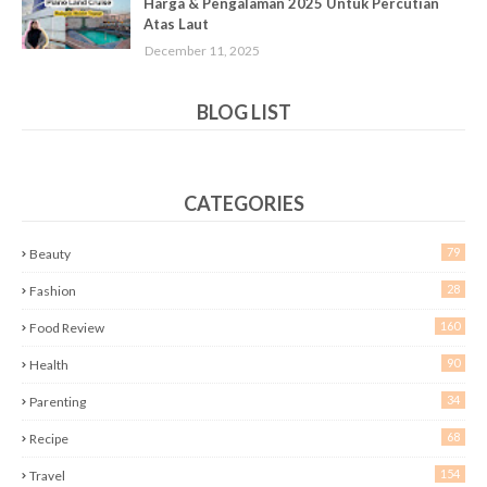
Harga & Pengalaman 2025 Untuk Percutian
Atas Laut
December 11, 2025
BLOG LIST
CATEGORIES
79
Beauty
28
Fashion
160
Food Review
90
Health
34
Parenting
68
Recipe
154
Travel