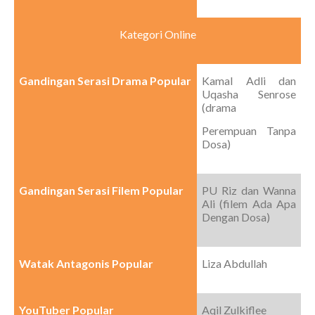
Kategori Online
Gandingan Serasi Drama Popular
Kamal Adli dan
Uqasha Senrose
(drama
Perempuan Tanpa
Dosa)
Gandingan Serasi Filem Popular
PU Riz dan Wanna
Ali (filem Ada Apa
Dengan Dosa)
Watak Antagonis Popular
Liza Abdullah
YouTuber Popular
Aqil Zulkiflee