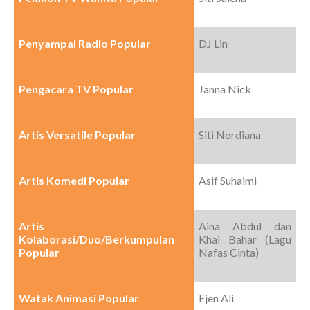
Penyampai Radio Popular
DJ Lin
Pengacara TV Popular
Janna Nick
Artis Versatile Popular
Siti Nordiana
Artis Komedi Popular
Asif Suhaimi
Artis
Aina Abdul dan
Kolaborasi/Duo/Berkumpulan
Khai Bahar (Lagu
Popular
Nafas Cinta)
Watak Animasi Popular
Ejen Ali