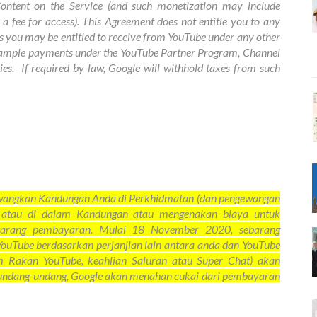
Content on the Service (and such monetization may include
 a fee for access). This Agreement does not entitle you to any
you may be entitled to receive from YouTube under any other
xample payments ​under the YouTube Partner Program, Channel
ies.
If required by law, Google will withhold taxes from such
angkan Kandungan Anda di Perkhidmatan (dan pengewangan
i atau di dalam Kandungan atau mengenakan biaya untuk
sebarang pembayaran. Mulai 18 November 2020, sebarang
ouTube berdasarkan perjanjian lain antara anda dan YouTube
 Rakan YouTube, keahlian Saluran atau Super Chat) akan
eh undang-undang, Google akan menahan cukai dari pembayaran