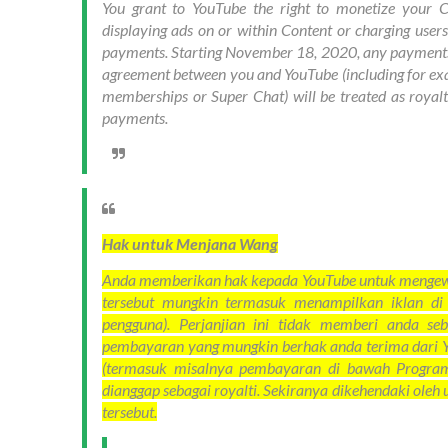
You grant to YouTube the right to monetize your 
displaying ads on or within Content or charging users
payments. Starting November 18, 2020, any payments 
agreement between you and YouTube (including for e
memberships or Super Chat) will be treated as royalt
payments.
Hak untuk Menjana Wang
Anda memberikan hak kepada YouTube untuk mengew
tersebut mungkin termasuk menampilkan iklan d
pengguna). Perjanjian ini tidak memberi anda 
pembayaran yang mungkin berhak anda terima dari Y
(termasuk misalnya pembayaran di bawah Program
dianggap sebagai royalti. Sekiranya dikehendaki ol
tersebut.