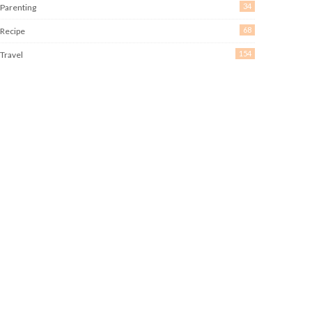
34
Parenting
68
Recipe
154
Travel