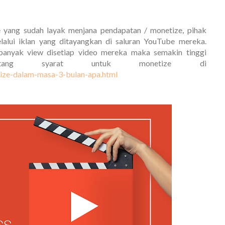
 yang sudah layak menjana pendapatan / monetize, pihak
ui iklan yang ditayangkan di saluran YouTube mereka.
anyak view disetiap video mereka maka semakin tinggi
ntang syarat untuk monetize di
ize-dalam-masa-3-bulan-apa.html