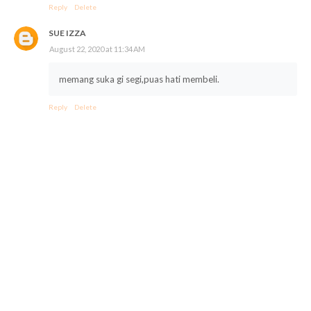
Reply
Delete
SUE IZZA
August 22, 2020 at 11:34 AM
memang suka gi segi,puas hati membeli.
Reply
Delete