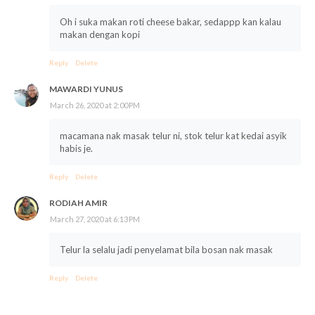
Oh i suka makan roti cheese bakar, sedappp kan kalau
makan dengan kopi
Reply
Delete
MAWARDI YUNUS
March 26, 2020 at 2:00 PM
macamana nak masak telur ni, stok telur kat kedai asyik
habis je.
Reply
Delete
RODIAH AMIR
March 27, 2020 at 6:13 PM
Telur la selalu jadi penyelamat bila bosan nak masak
Reply
Delete