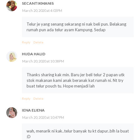
SECANTIKMANIS
March 20, 2020 at 4:03 PM
Telur je yang senang sekarang ni nak beli pun. Belakang
rumah pun ada telur ayam Kampung. Sedap
Reply
Delete
HUDA HALID
March 20, 2020 at 10:38 PM
Thanks sharing kak min. Baru jer beli telur 2 papan utk
stok makanan kami anak beranak kat rumah ni. Nt try
buat telur pouch tu. Hope menjadi lah
Reply
Delete
IENA ELIENA
March 20, 2020 at 10:47 PM
wah, menarik ni kak..telur banyak tu kt dapur..blh la buat
:D