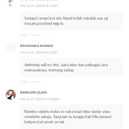
March 21, 2020 at 8:12 AM
Sedap2 resepi kat sini. Nanti boleh cubalah esp yg
macam.poached egg tu
Reply
Delete
RAIHANAH AHMAD
March 21, 2020 at 8:33 AM
definitely will try this. suka telur dan pelbagai cara
memasaknya. memang sedap
Reply
Delete
RAWLINS GLAM
March 21, 2020 at 10:20 AM
Rawlins sejenis malas so suka buat telur dadar atau
omelette sahaja. Yang lain tu tunggu Kak Min jemput
bekpes kat umah ye tak