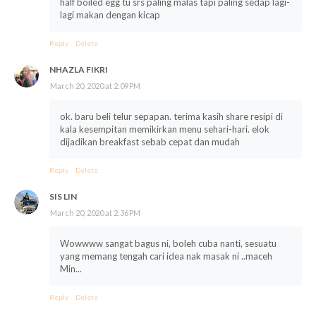
half boiled egg tu srs paling malas tapi paling sedap lagi-
lagi makan dengan kicap
Reply
Delete
NHAZLA FIKRI
March 20, 2020 at 2:09 PM
ok. baru beli telur sepapan. terima kasih share resipi di
kala kesempitan memikirkan menu sehari-hari. elok
dijadikan breakfast sebab cepat dan mudah
Reply
Delete
SIS LIN
March 20, 2020 at 2:36 PM
Wowwww sangat bagus ni, boleh cuba nanti, sesuatu
yang memang tengah cari idea nak masak ni ..maceh
Min...
Reply
Delete