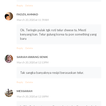
Reply
Delete
FADZIL AHMAD
March 20, 2020 at 11:59 AM
Ok. Teringin pulak tgk roti telur cheese tu. Mesti
kenyang kan. Telur gulung korea tu pon something yang
baru
Reply
Delete
SARIAH AWANG SENIK
March 20, 2020 at 12:13 PM
Tak sangka banyaknya resipi berasaskan telur.
Reply
Delete
MESSARAH
March 20, 2020 at 12:18 PM