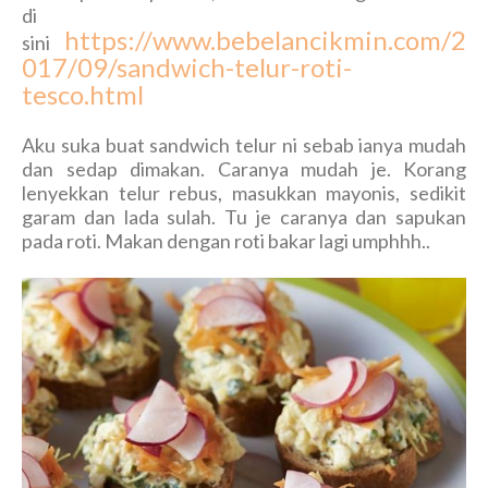
di
https://www.bebelancikmin.com/2
sini
017/09/sandwich-telur-roti-
tesco.html
Aku suka buat sandwich telur ni sebab ianya mudah
dan sedap dimakan. Caranya mudah je. Korang
lenyekkan telur rebus, masukkan mayonis, sedikit
garam dan lada sulah. Tu je caranya dan sapukan
pada roti. Makan dengan roti bakar lagi umphhh..