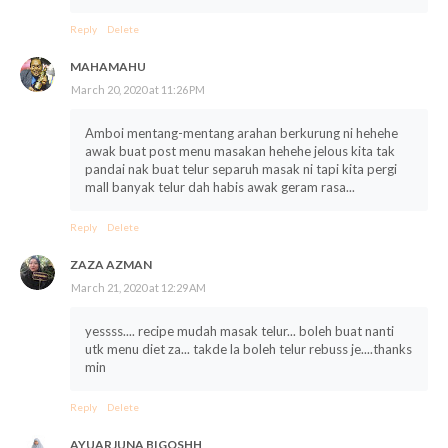
Reply
Delete
MAHAMAHU
March 20, 2020 at 11:26 PM
Amboi mentang-mentang arahan berkurung ni hehehe
awak buat post menu masakan hehehe jelous kita tak
pandai nak buat telur separuh masak ni tapi kita pergi
mall banyak telur dah habis awak geram rasa...
Reply
Delete
ZAZA AZMAN
March 21, 2020 at 12:29 AM
yessss.... recipe mudah masak telur... boleh buat nanti
utk menu diet za... takde la boleh telur rebuss je....thanks
min
Reply
Delete
AYUARJUNA BIGOSHH