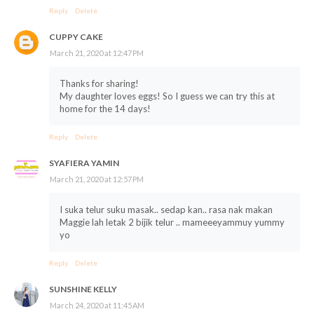
Reply
Delete
CUPPY CAKE
March 21, 2020 at 12:47 PM
Thanks for sharing!
My daughter loves eggs! So I guess we can try this at
home for the 14 days!
Reply
Delete
SYAFIERA YAMIN
March 21, 2020 at 12:57 PM
I suka telur suku masak.. sedap kan.. rasa nak makan
Maggie lah letak 2 bijik telur .. mameeeyammuy yummy
yo
Reply
Delete
SUNSHINE KELLY
March 24, 2020 at 11:45 AM