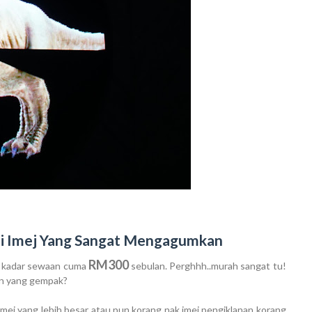
ti Imej Yang Sangat Mengagumkan
RM300
i kadar sewaan cuma
sebulan. Perghhh..murah sangat tu!
an yang gempak?
ej yang lebih besar atau pun korang nak imej pengiklanan korang