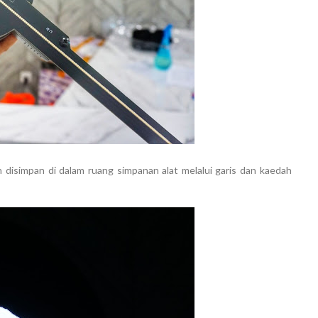
 disimpan di dalam ruang simpanan alat melalui garis dan kaedah