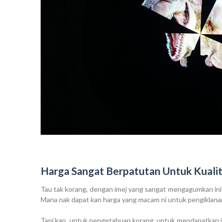
Harga Sangat Berpatutan Untuk Kuali
Tau tak korang, dengan imej yang sangat mengagumkan in
Mana nak dapat kan harga yang macam ni untuk pengiklan
Tapi kan, untuk pengetahuan korang..untuk mendapatkan im