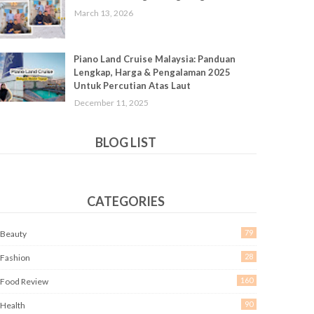
March 13, 2026
Piano Land Cruise Malaysia: Panduan
Lengkap, Harga & Pengalaman 2025
Untuk Percutian Atas Laut
December 11, 2025
BLOG LIST
CATEGORIES
79
Beauty
28
Fashion
160
Food Review
90
Health