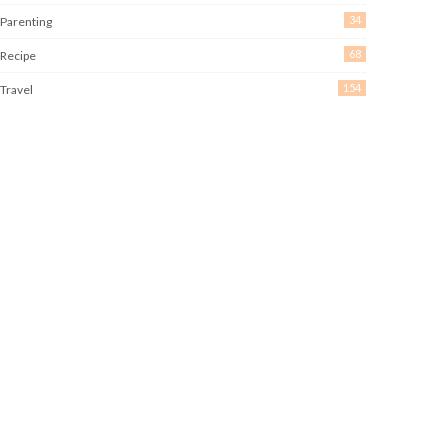
34
Parenting
68
Recipe
154
Travel