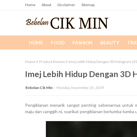
Home
About
Disclaimer
Sitemap
HOME
FOOD
FASHION
BEAUTY
TRA
Home
Product Review
Imej Lebih Hidup Dengan 3D Hologram LED
Imej Lebih Hidup Dengan 3D 
Bebelan Cik Min
Monday, November 25, 2019
Pengiklanan menarik sangat penting sebenarnya untuk m
maju dan canggih ni, syarikat pengiklanan berlumba-lumba