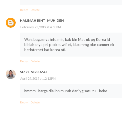
Reply
Delete
HALIMAH BINTI MUHIDEN
February 25, 2019 at 4:50 PM
Wah..bagusnya info.min, kak bln Mac nk pg Korea jd
blhlah tnya psl pocket wifi ni, klux mmg blur camner nk
berinternet kat korea nti.
Reply
Delete
SIZZLING SUZAI
April 29, 2019 at 12:12 PM
hmmm.. harga dia lbh murah dari yg satu tu... hehe
Reply
Delete