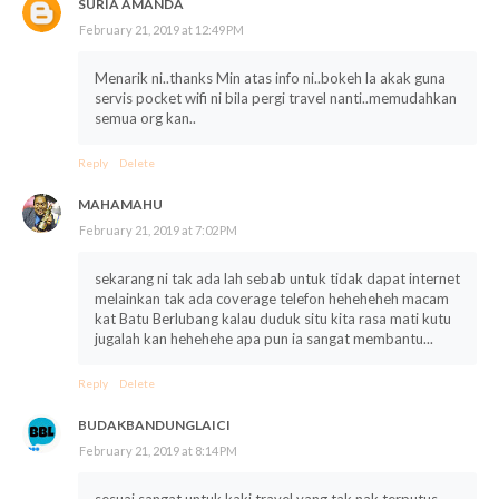
SURIA AMANDA
February 21, 2019 at 12:49 PM
Menarik ni..thanks Min atas info ni..bokeh la akak guna
servis pocket wifi ni bila pergi travel nanti..memudahkan
semua org kan..
Reply
Delete
MAHAMAHU
February 21, 2019 at 7:02 PM
sekarang ni tak ada lah sebab untuk tidak dapat internet
melainkan tak ada coverage telefon heheheheh macam
kat Batu Berlubang kalau duduk situ kita rasa mati kutu
jugalah kan hehehehe apa pun ia sangat membantu...
Reply
Delete
BUDAKBANDUNGLAICI
February 21, 2019 at 8:14 PM
sesuai sangat untuk kaki travel yang tak nak terputus