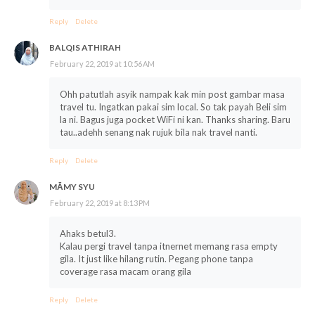
Reply
Delete
BALQIS ATHIRAH
February 22, 2019 at 10:56 AM
Ohh patutlah asyik nampak kak min post gambar masa
travel tu. Ingatkan pakai sim local. So tak payah Beli sim
la ni. Bagus juga pocket WiFi ni kan. Thanks sharing. Baru
tau..adehh senang nak rujuk bila nak travel nanti.
Reply
Delete
MĀMY SYU
February 22, 2019 at 8:13 PM
Ahaks betul3.
Kalau pergi travel tanpa itnernet memang rasa empty
gila. It just like hilang rutin. Pegang phone tanpa
coverage rasa macam orang gila
Reply
Delete