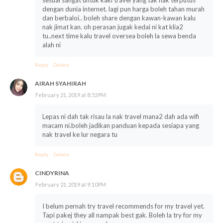
dengan dunia internet. lagi pun harga boleh tahan murah
dan berbaloi.. boleh share dengan kawan-kawan kalu
nak jimat kan. oh perasan jugak kedai ni kat klia2
tu..next time kalu travel oversea boleh la sewa benda
alah ni
Reply
Delete
AIRAH SYAHIRAH
February 21, 2019 at 8:52 PM
Lepas ni dah tak risau la nak travel mana2 dah ada wifi
macam ni.boleh jadikan panduan kepada sesiapa yang
nak travel ke lur negara tu
Reply
Delete
CINDYRINA
February 21, 2019 at 9:10 PM
I belum pernah try travel recommends for my travel yet.
Tapi pakej they all nampak best gak. Boleh la try for my