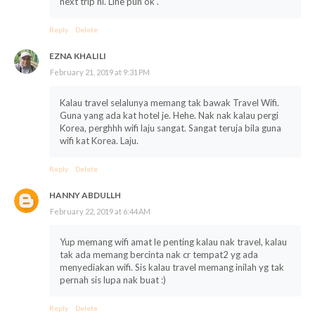
next trip ni. Line pun ok .
Reply
Delete
EZNA KHALILI
February 21, 2019 at 9:31 PM
Kalau travel selalunya memang tak bawak Travel Wifi.
Guna yang ada kat hotel je. Hehe. Nak nak kalau pergi
Korea, perghhh wifi laju sangat. Sangat teruja bila guna
wifi kat Korea. Laju.
Reply
Delete
HANNY ABDULLH
February 22, 2019 at 6:44 AM
Yup memang wifi amat le penting kalau nak travel, kalau
tak ada memang bercinta nak cr tempat2 yg ada
menyediakan wifi. Sis kalau travel memang inilah yg tak
pernah sis lupa nak buat :)
Reply
Delete