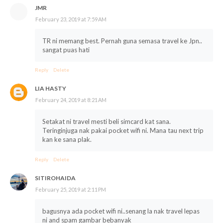
JMR
February 23, 2019 at 7:59 AM
TR ni memang best. Pernah guna semasa travel ke Jpn..
sangat puas hati
Reply
Delete
LIA HASTY
February 24, 2019 at 8:21 AM
Setakat ni travel mesti beli simcard kat sana.
Teringinjuga nak pakai pocket wifi ni. Mana tau next trip
kan ke sana plak.
Reply
Delete
SITIROHAIDA
February 25, 2019 at 2:11 PM
bagusnya ada pocket wifi ni..senang la nak travel lepas
ni and spam gambar bebanyak