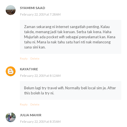
SYAMIMI SAAD
February 22, 2019 at 7:28 AM
Zaman sekarang ni internet sangatlah penting. Kalau
takde, memang jadi tak keruan. Serba tak kena. Haha
Mujurlah ada pocket wifi sebagai penyelamat kan. Kena
tahu ni. Mana la nak tahu satu hari nti nak melancong
sana sini kan.
Reply
Delete
KAYATHRE
February 22, 2019 at 8:12 AM
Belum lagi try travel wifi. Normally beli local sim je. After
this boleh la try ni.
Reply
Delete
JULIA MAHIR
February 22, 2019 at 8:35 AM