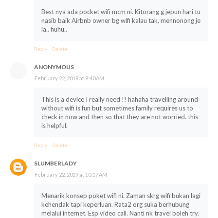
Best nya ada pocket wifi mcm ni. Kitorang g jepun hari tu
nasib baik Airbnb owner bg wifi kalau tak, mennonong je
la.. huhu..
Reply
Delete
ANONYMOUS
February 22, 2019 at 9:40 AM
This is a device I really need !! hahaha travelling around
without wifi is fun but sometimes family requires us to
check in now and then so that they are not worried. this
is helpful.
Reply
Delete
SLUMBERLADY
February 22, 2019 at 10:17 AM
Menarik konsep poket wifi ni. Zaman skrg wifi bukan lagi
kehendak tapi keperluan. Rata2 org suka berhubung
melalui internet. Esp video call. Nanti nk travel boleh try.