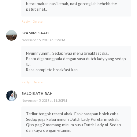
berat makan nasi lemak, nasi goreng lah hehehhehe
patut sihat..
Reply
Delete
SYAMIMI SAAD
November 5, 2018 at 8:29 PM
Nyumnyumm.. Sedapnyaa menu breakfast dia..
Pastu digabung pula dengan susu dutch lady yang sedap
tu.
Rasa complete breakfast kan.
Reply
Delete
BALQIS ATHIRAH
November 5, 2018 at 11:30 PM
Terliur tengok resepi akak. Esok sarapan boleh cuba.
Sedap juga kalau minum Dutch Lady Purefarm sekali.
Qiss pagi2 memang minum susu Dutch Lady ni. Sedap
dan kaya dengan vitamin.