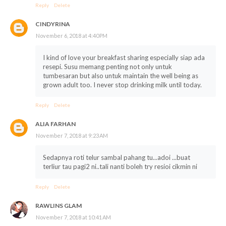
Reply
Delete
CINDYRINA
November 6, 2018 at 4:40 PM
I kind of love your breakfast sharing especially siap ada
resepi. Susu memang penting not only untuk
tumbesaran but also untuk maintain the well being as
grown adult too. I never stop drinking milk until today.
Reply
Delete
ALIA FARHAN
November 7, 2018 at 9:23 AM
Sedapnya roti telur sambal pahang tu...adoi ...buat
terliur tau pagi2 ni..tali nanti boleh try resioi cikmin ni
Reply
Delete
RAWLINS GLAM
November 7, 2018 at 10:41 AM