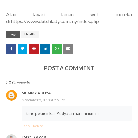
Atau layari laman web mereka
di https://www.dutchlady.com.my/index.php
Tags
Health
POST A COMMENT
23 Comments
MUMMY AUDYA
November 5, 2018 at 2:53 PM
time peknen kan Audya ari hari minum ni
Reply
Delete
FADZI RAZAK