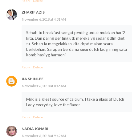
Reply
Delete
ZHARIF AZIS
November 6, 2018 at 4:31 AM
Sebab tu breakfast sangat penting untuk mulakan hari2
kita. Dan paling penting utk mereka yg sedang dlm diet
tu. Sebab ia mengelakkan kita drpd makan scara
berlebihan. Sarapan berdama susu dutch lady, mmg satu
kombinasi yg harmoni
Reply
Delete
JIA SHIN LEE
November 6, 2018 at 8:45 AM
Milk is a great source of calcium, I take a glass of Dutch
Lady everyday, love the flavor.
Reply
Delete
NADIA JOHARI
November 6, 2018 at 9:42 AM