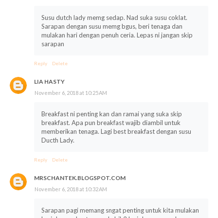
Susu dutch lady memg sedap. Nad suka susu coklat.
Sarapan dengan susu memg bgus, beri tenaga dan
mulakan hari dengan penuh ceria. Lepas ni jangan skip
sarapan
Reply
Delete
LIA HASTY
November 6, 2018 at 10:25 AM
Breakfast ni penting kan dan ramai yang suka skip
breakfast. Apa pun breakfast wajib diambil untuk
memberikan tenaga. Lagi best breakfast dengan susu
Ducth Lady.
Reply
Delete
MRSCHANTEK.BLOGSPOT.COM
November 6, 2018 at 10:32 AM
Sarapan pagi memang sngat penting untuk kita mulakan