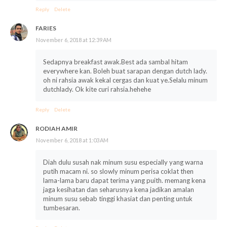
Reply
Delete
FARIES
November 6, 2018 at 12:39 AM
Sedapnya breakfast awak.Best ada sambal hitam
everywhere kan. Boleh buat sarapan dengan dutch lady.
oh ni rahsia awak kekal cergas dan kuat ye.Selalu minum
dutchlady. Ok kite curi rahsia.hehehe
Reply
Delete
RODIAH AMIR
November 6, 2018 at 1:03 AM
Diah dulu susah nak minum susu especially yang warna
putih macam ni. so slowly minum perisa coklat then
lama-lama baru dapat terima yang puith. memang kena
jaga kesihatan dan seharusnya kena jadikan amalan
minum susu sebab tinggi khasiat dan penting untuk
tumbesaran.