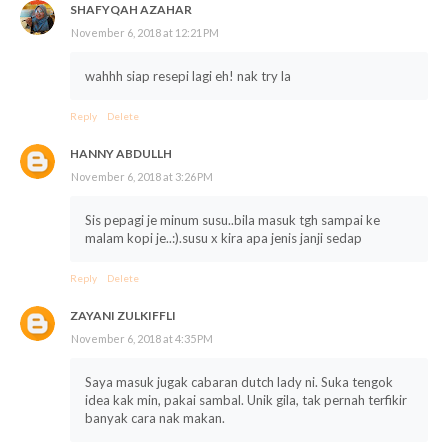
SHAFYQAH AZAHAR
November 6, 2018 at 12:21 PM
wahhh siap resepi lagi eh! nak try la
Reply
Delete
HANNY ABDULLH
November 6, 2018 at 3:26 PM
Sis pepagi je minum susu..bila masuk tgh sampai ke
malam kopi je..:).susu x kira apa jenis janji sedap
Reply
Delete
ZAYANI ZULKIFFLI
November 6, 2018 at 4:35 PM
Saya masuk jugak cabaran dutch lady ni. Suka tengok
idea kak min, pakai sambal. Unik gila, tak pernah terfikir
banyak cara nak makan.