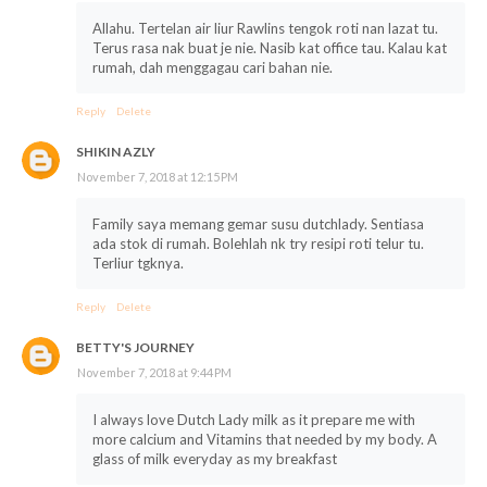
Allahu. Tertelan air liur Rawlins tengok roti nan lazat tu.
Terus rasa nak buat je nie. Nasib kat office tau. Kalau kat
rumah, dah menggagau cari bahan nie.
Reply
Delete
SHIKIN AZLY
November 7, 2018 at 12:15 PM
Family saya memang gemar susu dutchlady. Sentiasa
ada stok di rumah. Bolehlah nk try resipi roti telur tu.
Terliur tgknya.
Reply
Delete
BETTY'S JOURNEY
November 7, 2018 at 9:44 PM
I always love Dutch Lady milk as it prepare me with
more calcium and Vitamins that needed by my body. A
glass of milk everyday as my breakfast