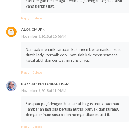
hari dengan bertenaga. Lebih2 lagi dengan segelas susu
yang berkhasiat.
Reply
Delete
ALONGMURNI
November 6, 2018 at 10:56 AM
Nampak menarik sarapan kak meen bertemankan susu
dutch lady.. terbaik eoo.. patutlah kak meen sentiasa
kekal aktif dan cergas.. ini rahsianya..
Reply
Delete
RUBY.MY EDITORIAL TEAM
November 6, 2018 at 11:04 AM
Sarapan pagi dengan Susu amat bagus untuk badman.
Tambahan lagi bila berusia nutrisi banyak dah kurang,
dengan minum susu boleh mengantikan nutrisi it.
Reply
Delete