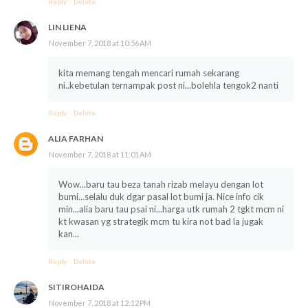
Reply
Delete
LIN LIENA
November 7, 2018 at 10:56 AM
kita memang tengah mencari rumah sekarang
ni..kebetulan ternampak post ni...bolehla tengok2 nanti
Reply
Delete
ALIA FARHAN
November 7, 2018 at 11:01 AM
Wow...baru tau beza tanah rizab melayu dengan lot
bumi...selalu duk dgar pasal lot bumi ja. Nice info cik
min...alia baru tau psai ni...harga utk rumah 2 tgkt mcm ni
kt kwasan yg strategik mcm tu kira not bad la jugak
kan...
Reply
Delete
SITIROHAIDA
November 7, 2018 at 12:12 PM