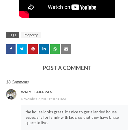
Tags
Property
POST A COMMENT
18 Comments
WAI YEE AKA RANE
November 7, 2018 at 10:33 AM
the house looks great. It's nice to get a landed house
especially for family with kids. so that they have bigger
space to live.