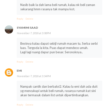
Nasib baik la dah lama beli rumah, kalau nk beli zaman
sekarang hmm rasanya tak mampu kot.
Reply
Delete
SYAMIMI SAAD
November 7, 2018 at 3:08 PM
Bestnya kalau dapat sebiji rumah macam tu. Serba serbi
luas. Tergoda la kita. Puas dapat mendeco umah.
Lagi lagi ruang dapur pun besar. Seronoknya..
Reply
Delete
EMI
November 7, 2018 at 3:34 PM
Nampak cantik dan berbaloi2. Kalau la emi dah ada duit
yg mencukupi untuk beli rumah, rasanya rumah kat sini
akan termasuk dalam list untuk dipertimbangkan.
Reply
Delete