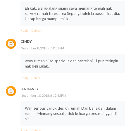
Eh kak, alang-alang suami saya memang tengah nak
survey rumah teres area Sepang boleh la pass ni kat dia.
Harap harga mampu milik.
Reply
Delete
CINDY
November 8, 2018 at 10:51 PM
wow rumah ni so spacious dan cantek ni....i pun teringin
nak beli jugak..
Reply
Delete
LIA HASTY
November 10, 2018 at 12:42 PM
Wah serious cantik design rumah Dan bahagian dalam
rumah. Memang sesuai untuk keluarga besar tinggal di
sini.
Reply
Delete