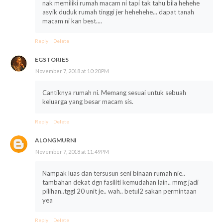
nak memiliki rumah macam ni tapi tak tahu bila hehehe
asyik duduk rumah tinggi jer hehehehe... dapat tanah
macam ni kan best....
Reply
Delete
EGSTORIES
November 7, 2018 at 10:20 PM
Cantiknya rumah ni. Memang sesuai untuk sebuah
keluarga yang besar macam sis.
Reply
Delete
ALONGMURNI
November 7, 2018 at 11:49 PM
Nampak luas dan tersusun seni binaan rumah nie..
tambahan dekat dgn fasiliti kemudahan lain.. mmg jadi
pilihan..tggl 20 unit je.. wah.. betul2 sakan permintaan
yea
Reply
Delete