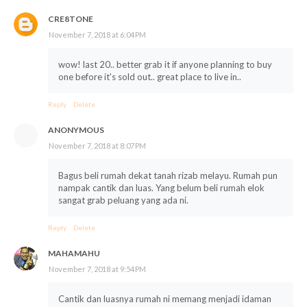
CRE8TONE
November 7, 2018 at 6:04 PM
wow! last 20.. better grab it if anyone planning to buy
one before it's sold out.. great place to live in..
Reply
Delete
ANONYMOUS
November 7, 2018 at 8:07 PM
Bagus beli rumah dekat tanah rizab melayu. Rumah pun
nampak cantik dan luas. Yang belum beli rumah elok
sangat grab peluang yang ada ni.
Reply
Delete
MAHAMAHU
November 7, 2018 at 9:54 PM
Cantik dan luasnya rumah ni memang menjadi idaman