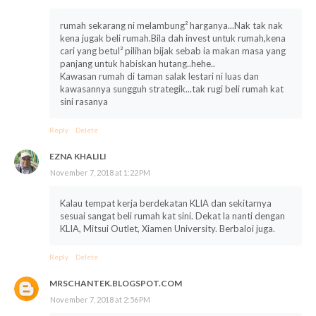
rumah sekarang ni melambung² harganya...Nak tak nak
kena jugak beli rumah.Bila dah invest untuk rumah,kena
cari yang betul² pilihan bijak sebab ia makan masa yang
panjang untuk habiskan hutang..hehe..
Kawasan rumah di taman salak lestari ni luas dan
kawasannya sungguh strategik...tak rugi beli rumah kat
sini rasanya
Reply
Delete
EZNA KHALILI
November 7, 2018 at 1:22 PM
Kalau tempat kerja berdekatan KLIA dan sekitarnya
sesuai sangat beli rumah kat sini. Dekat la nanti dengan
KLIA, Mitsui Outlet, Xiamen University. Berbaloi juga.
Reply
Delete
MRSCHANTEK.BLOGSPOT.COM
November 7, 2018 at 2:56 PM