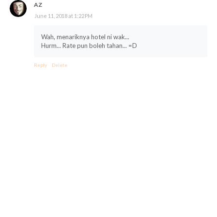
AZ
June 11, 2018 at 1:22 PM
Wah, menariknya hotel ni wak...
Hurm... Rate pun boleh tahan... =D
Reply
Delete