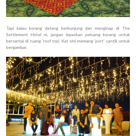
Tapi kalau korang datang berkunjung dan menginap di The
Settlement Hotel ni, jangan lepaskan peluang korang untuk
bersantai di ruang 'roof top'. Kat sini memang 'port' cantik untuk
bergambar.