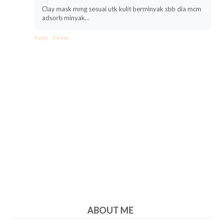
Clay mask mmg sesuai utk kulit berminyak sbb dia mcm
adsorb minyak...
Reply
Delete
ABOUT ME